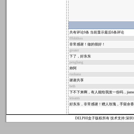
共有评论9条 当前显示最后6条评论
fffdddsss
非常感谢！做的很好！
greater
下了，好东东
pengliang
帅阿
ruohana
谢谢共享
beth
下不下来啊，有人能给我发一份吗，jiameng1
leisants
好东东，非常感谢！赠人玫瑰，手留余香
DELPHI盒子版权所有 技术支持:深圳市麟