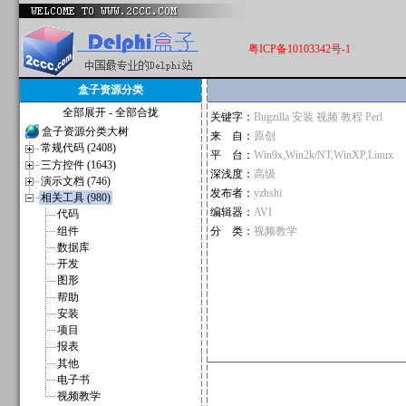
粤ICP备10103342号-1
盒子资源分类
全部展开
-
全部合拢
关键字：
Bugzilla 安装 视频 教程 Perl
盒子资源分类大树
来 自：
原创
常规代码 (2408)
平 台：
Win9x,Win2k/NT,WinXP,Linux
三方控件 (1643)
深浅度：
高级
演示文档 (746)
发布者：
yzhshi
相关工具 (980)
编辑器：
AVI
代码
组件
分 类：
视频教学
数据库
开发
图形
帮助
安装
项目
报表
其他
电子书
视频教学