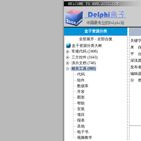
盒子资源分类
全部展开
-
全部合拢
关键
盒子资源分类大树
来 
常规代码 (2408)
平 
三方控件 (1643)
深浅
演示文档 (746)
发布
相关工具 (980)
编辑
代码
组件
分 
数据库
开发
图形
帮助
安装
项目
报表
其他
电子书
视频教学