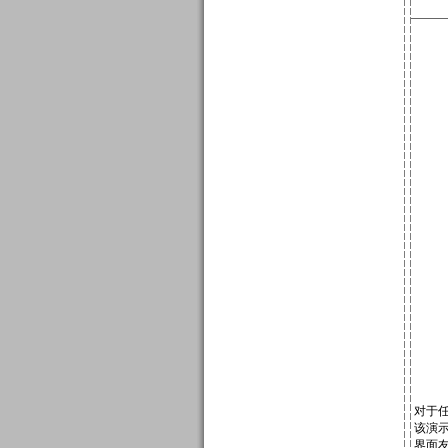
对于
该演
界面友