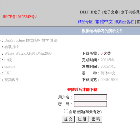
DELPHI盒子
|
盒子文章
|
盒子问答悬
粤ICP备10103342号-1
繁體中文
精品专区
|
|
奖励公告栏
|
数据结构学习的演示文件
字：
DataStructure 数据结构 教学 算法
自：
转载,未知
台：
Win9x,Win2k/XP/NT,Win2003
下载所需：
0
火柴
度：
中级
完成时间：
2001/5/8
者：
cxokok
发布时间：
2005/1/12
器：
EXE
语 种：
简体中文
类：
视频教学
下载浏览：
5668/19002
登陆以后才能下载
用户名：
密 码：
自动登陆(30天有效)