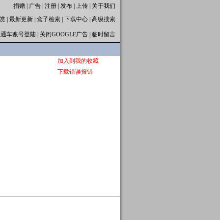
捐赠
|
广告
|
注册
|
发布
|
上传
|
关于我们
赏
|
最新更新
|
盒子检索
|
下载中心
|
高级搜索
直通车账号登陆
|
关闭GOOGLE广告
|
临时留言
加入到我的收藏
下载错误报错