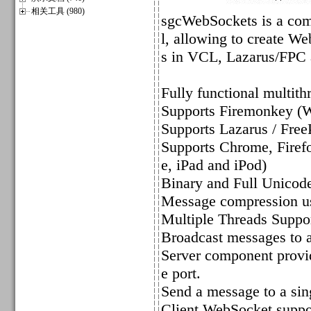
相关工具 (980)
sgcWebSockets is a com
l, allowing to create W
s in VCL, Lazarus/FPC 
Fully functional multit
Supports Firemonkey 
Supports Lazarus / Free
Supports Chrome, Firefo
e, iPad and iPod)
Binary and Full Unicod
Message compression us
Multiple Threads Suppo
Broadcast messages to al
Server component prov
e port.
Send a message to a sing
Client WebSocket suppor