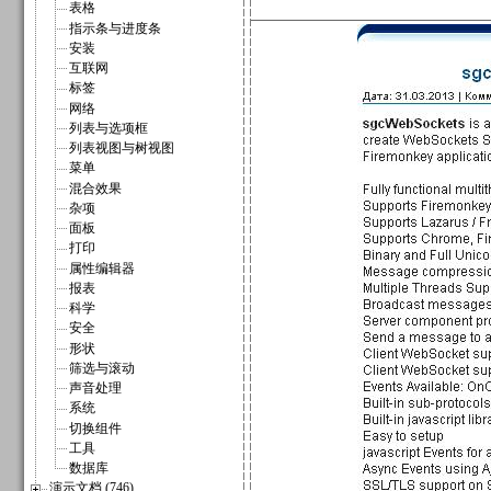
表格
指示条与进度条
安装
互联网
标签
网络
列表与选项框
列表视图与树视图
菜单
混合效果
杂项
面板
打印
属性编辑器
报表
科学
安全
形状
筛选与滚动
声音处理
系统
切换组件
工具
数据库
演示文档 (746)