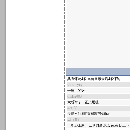
共有评论4条 当前显示最后4条评论
zhuzh_yuy
干嘛用的呀
chshj2000
太感谢了，正想用呢
akg130
是跟web網頁有關嗎?謝謝你!
lzf_8888
只能EXE用， 二次封装OCX 或者 DLL