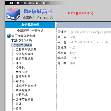
粤ICP备10103342号-1
盒子资源分类
全部展开
-
全部合拢
关键字：
sgcWebSockets is a complete packa
盒子资源分类大树
来 自：
转载,
常规代码 (2408)
平 台：
Win2K/2003/NT/XP,Linux/Unix
三方控件 (1643)
深浅度：
中级
工具条与状态条
发布者：
dorry
按钮与检查框
编辑器：
Delphi7
图表与曲线图
通信
分 类：
网络
控件包
数据压缩
日期与时间
对话框
编辑框与文本框
效果与媒体
专家系统
文件与驱动器
窗体
图形