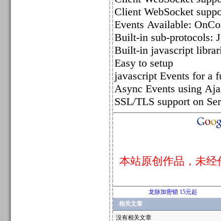
Client WebSocket suppo
Events Available: OnCo
Built-in sub-protocols:
Built-in javascript libra
Easy to setup
javascript Events for a f
Async Events using Aj
SSL/TLS support on Ser
本站原创作品，未经
龙脉加密锁 15元起
相关文章
没有相关文章