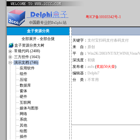
粤ICP备10103342号-1
盒子资源分类
全部展开
-
全部合拢
关键字：
支付宝扫码支付条码支付
盒子资源分类大树
来 自：
原创
常规代码 (2408)
平 台：
Win2K/2003/NT/XP,WIN8,Vista/
三方控件 (1643)
深浅度：
初级
演示文档 (746)
发布者：
axfx
(
奖励50火柴
)
应用软件
编辑器：
Delphi7
组件
压缩
分 类：
不常用
数据库
窗体
硬件
互联网
媒体与图形
网络
系统
其他
绘图
插件