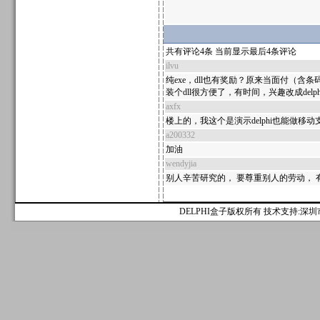
共有评论4条 当前显示最后4条评论
ilvu
纯exe，dll也有奖励？原来当面付（含条码
装个dll很方便了，有时间，兴趣改成de
axfx
楼上的，我这个是演示delphi也能做
a200332
加油
wendyjia
别人辛苦研究的， 要尊重别人的劳动，
DELPHI盒子版权所有 技术支持:深圳市麟