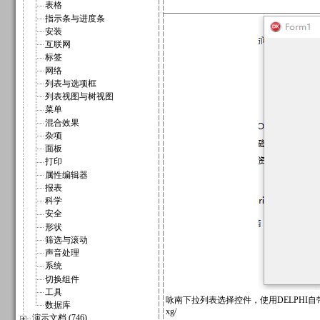
表格
指示条与进度条
安装
互联网
标签
网络
列表与选项框
列表视图与树视图
菜单
混合效果
杂项
面板
打印
属性编辑器
报表
科学
安全
形状
筛选与滚动
声音处理
系统
切换组件
工具
咏南下拉列表选择控件，使用DELPHI自带的基
数据库
xg/
演示文档 (746)