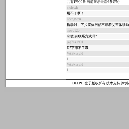
共有评论9条 当前显示最后6条评论
violetxh
用不了啊！
lidengwen
拖动时，下拉窗体居然不跟着父窗体移动
new0120
咏歌,有联系方式吗?
jxq7141901
D7下用不了哦
VABxvsyH
1
VABxvsyH
1
DELPHI盒子版权所有 技术支持:深圳市麟