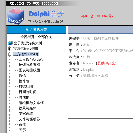
粤ICP备10103342号-1
盒子资源分类
全部展开
-
全部合拢
关键字：
咏南下拉列表选择控件
盒子资源分类大树
来 自：
原创
常规代码 (2408)
平 台：
Win9x,Win2K/2003/NT/XP,Vista
三方控件 (1643)
深浅度：
中级
工具条与状态条
发布者：
hnxxcxg
(
奖励50火柴
)
按钮与检查框
编辑器：
Delphi7
图表与曲线图
通信
分 类：
编辑框与文本框
控件包
数据压缩
日期与时间
对话框
编辑框与文本框
效果与媒体
专家系统
文件与驱动器
窗体
图形