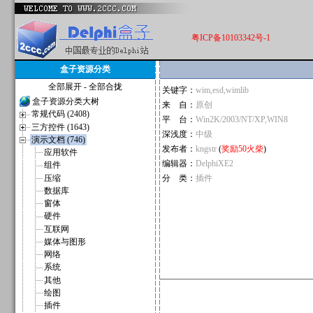
粤ICP备10103342号-1
盒子资源分类
全部展开
-
全部合拢
关键字：
wim,esd,wimlib
盒子资源分类大树
来 自：
原创
常规代码 (2408)
平 台：
Win2K/2003/NT/XP,WIN8
三方控件 (1643)
深浅度：
中级
演示文档 (746)
发布者：
kngstr
(
奖励50火柴
)
应用软件
编辑器：
DelphiXE2
组件
压缩
分 类：
插件
数据库
窗体
硬件
互联网
媒体与图形
网络
系统
其他
绘图
插件