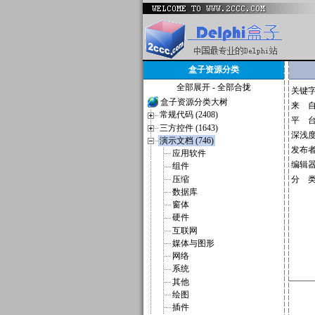
盒子资源分类
全部展开
-
全部合拢
关键
盒子资源分类大树
来 
常规代码 (2408)
平 
三方控件 (1643)
深浅
演示文档 (746)
发布
应用软件
编辑
组件
压缩
分 
数据库
窗体
硬件
互联网
媒体与图形
网络
系统
其他
绘图
插件