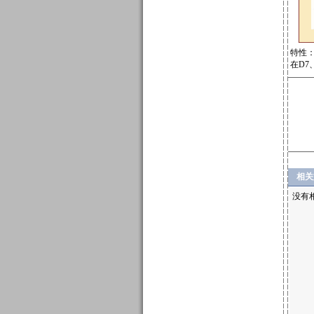
特性
在D7
相关
没有