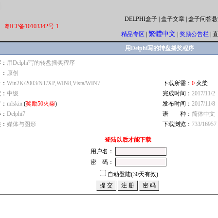
DELPHI盒子
|
盒子文章
|
盒子问答悬
粤ICP备10103342号-1
繁體中文
精品专区
|
|
奖励公告栏
|
用Delphi写的转盘摇奖程序
字：
用Delphi写的转盘摇奖程序
自：
原创
台：
Win2K/2003/NT/XP,WIN8,Vista/WIN7
下载所需：
0
火柴
度：
中级
完成时间：
2017/11/2
者：
mlskin
(
奖励50火柴
)
发布时间：
2017/11/8
器：
Delphi7
语 种：
简体中文
类：
媒体与图形
下载浏览：
733/16957
登陆以后才能下载
用户名：
密 码：
自动登陆(30天有效)