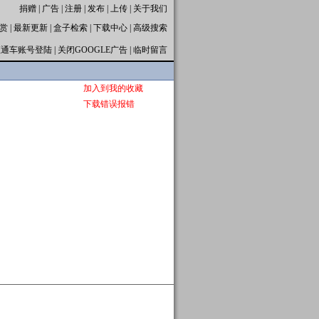
捐赠
|
广告
|
注册
|
发布
|
上传
|
关于我们
赏
|
最新更新
|
盒子检索
|
下载中心
|
高级搜索
直通车账号登陆
|
关闭GOOGLE广告
|
临时留言
加入到我的收藏
下载错误报错