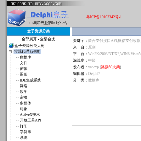
粤ICP备10103342号-1
盒子资源分类
全部展开
-
全部合拢
关键字：
聚合支付接口API,微信支付收
盒子资源分类大树
来 自：
原创
常规代码 (2408)
平 台：
Win2K/2003/NT/XP,WIN8,Vista/
数据库
深浅度：
中级
文件
发布者：
yanexp
(
奖励50火柴
)
窗体
编辑器：
Delphi7
图形
IDE集成系统
分 类：
数据库
网络
数学
杂项
多媒体
对象
ActiveX技术
开放工具API
打印
字符串
系统