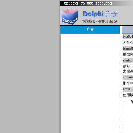
广告
bkz00
为什
lzlmis
播放完
shuhill
很好
太感
xubin4
那个v
limin
3
使用