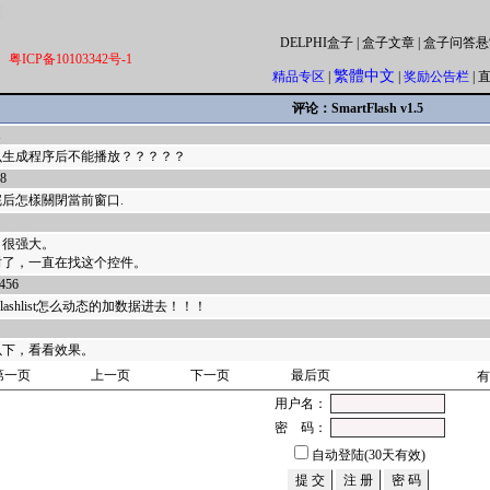
DELPHI盒子
|
盒子文章
|
盒子问答悬
粤ICP备10103342号-1
繁體中文
精品专区
|
|
奖励公告栏
|
评论：SmartFlash v1.5
1
32954
么生成程序后不能播放？？？？？
88
32858
后怎樣關閉當前窗口.
32655
，很强大。
谢了，一直在找这个控件。
456
32568
flashlist怎么动态的加数据进去！！！
2558
以下，看看效果。
第一页
上一页
下一页
最后页
有
用户名：
密 码：
自动登陆(30天有效)