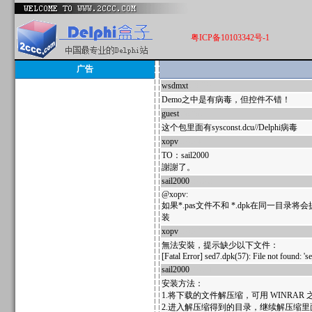
粤ICP备10103342号-1
广告
wsdmxt
39710
Demo之中是有病毒，但控件不错！
guest
38398
这个包里面有sysconst.dcu//Delphi病毒
xopv
37874
TO：sail2000
謝謝了。
sail2000
37873
@xopv:
如果*.pas文件不和 *.dpk在同
装
xopv
37872
無法安裝，提示缺少以下文件：
[Fatal Error] sed7.dpk(57): File not found: 's
sail2000
37871
安装方法：
1.将下载的文件解压缩，可用 WINRAR
2.进入解压缩得到的目录，继续解压缩里面的 sep