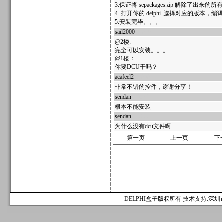
3.保证将 sepackages.zip 解除了出来
4. 打开你的 delphi ,选择对应的版本
5.安装完毕。。。
sail2000
37870
@2楼:
完全可以安装。。。
@1楼：
你要DCU干吗？
acafeel2
37868
非常不错的控件，谢谢分享！
sendan
37867
根本不能安装
sendan
37866
为什么没有dcu文件啊
第一页
上一页
下
DELPHI盒子版权所有 技术支持:深圳市麟