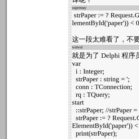
译呢？
supermay
47235
strPaper := ? Request.Ge
lementById('paper')) < 0
这一段太难看了，不要
wztwzt
47211
就是为了 Delphi 程
var
i : Integer;
strPaper : string = ';
conn : TConnection;
rq : TQuery;
start
::strPaper; //strPaper = 
strPaper := ? Request.Ge
ElementById('paper')) < 
print(strPaper);