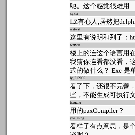
呃。这个感觉很难用
xyxia
53995
LZ有心人,居然把delp
wztwzt
47316
这里有说明和列子：http://ww
wztwzt
47302
楼上的连这个语言用
我猜你连看都没看，这是
式的做什么？ Exe 
ly_212002
47291
看了下，还很不完善
些，不能生成可执行
isxuzhu
47241
用的paxCompiler？
yao_ming
47236
看样子有点意思，是