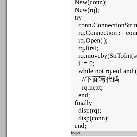
New(conn);
New(rq);
try
conn.ConnectionString :
rq.Connection := con
rq.Open(');
rq.first;
rq.moveby(StrToInt(str
i := 0;
while not rq.eof and (
//下面写代码
rq.next;
end;
finally
disp(rq);
disp(conn);
end;
hotyei
47179