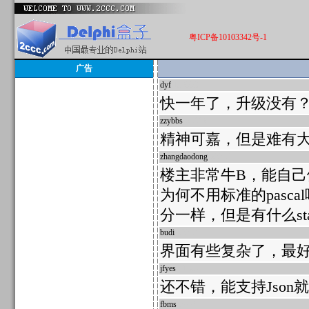
粤ICP备10103342号-1
广告
dyf
136558
快一年了，升级没有
zzybbs
63226
精神可嘉，但是难有
zhangdaodong
62272
楼主非常牛B，能自己
为何不用标准的pasc
分一样，但是有什么st
budi
62253
界面有些复杂了，最
jfyes
61786
还不错，能支持Json
fbms
57997