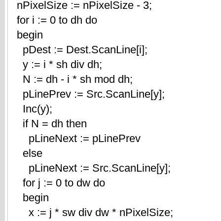
nPixelSize := nPixelSize - 3;
for i := 0 to dh do
begin
pDest := Dest.ScanLine[i];
y := i * sh div dh;
N := dh - i * sh mod dh;
pLinePrev := Src.ScanLine[y];
Inc(y);
if N = dh then
pLineNext := pLinePrev
else
pLineNext := Src.ScanLine[y];
for j := 0 to dw do
begin
x := j * sw div dw * nPixelSize;