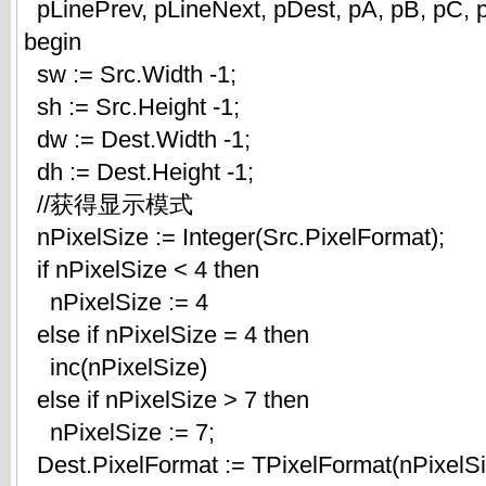
pLinePrev, pLineNext, pDest, pA, pB, pC, 
begin
sw := Src.Width -1;
sh := Src.Height -1;
dw := Dest.Width -1;
dh := Dest.Height -1;
//获得显示模式
nPixelSize := Integer(Src.PixelFormat);
if nPixelSize < 4 then
nPixelSize := 4
else if nPixelSize = 4 then
inc(nPixelSize)
else if nPixelSize > 7 then
nPixelSize := 7;
Dest.PixelFormat := TPixelFormat(nPixelSi