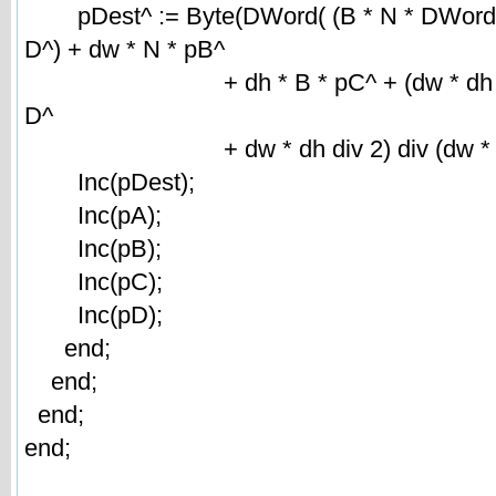
pDest^ := Byte(DWord( (B * N * DWord(p
D^) + dw * N * pB^
+ dh * B * pC^ + (dw * dh - dh *
D^
+ dw * dh div 2) div (dw * dh
Inc(pDest);
Inc(pA);
Inc(pB);
Inc(pC);
Inc(pD);
end;
end;
end;
end;