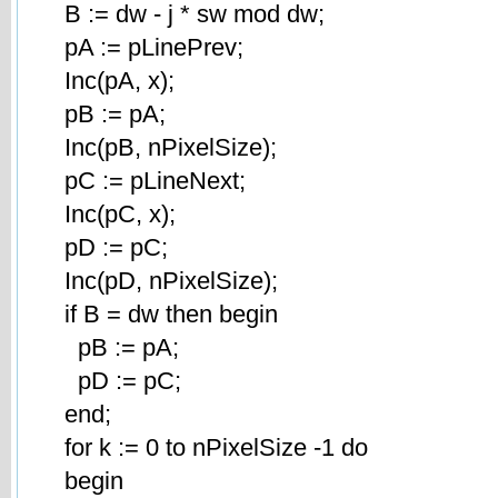
B := dw - j * sw mod dw;
pA := pLinePrev;
Inc(pA, x);
pB := pA;
Inc(pB, nPixelSize);
pC := pLineNext;
Inc(pC, x);
pD := pC;
Inc(pD, nPixelSize);
if B = dw then begin
pB := pA;
pD := pC;
end;
for k := 0 to nPixelSize -1 do
begin