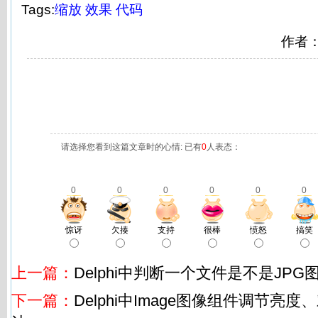
Tags:
缩放
效果
代码
作者
请选择您看到这篇文章时的心情: 已有
0
人表态：
0
0
0
0
0
0
惊讶
欠揍
支持
很棒
愤怒
搞笑
上一篇：
Delphi中判断一个文件是不是JPG
下一篇：
Delphi中Image图像组件调节亮