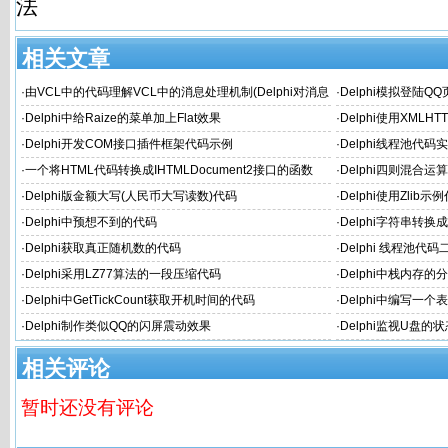
法
相关文章
·
由VCL中的代码理解VCL中的消息处理机制(Delphi对消息
·
Delphi模拟登陆Q
机的封装)
·
Delphi中给Raize的菜单加上Flat效果
·
Delphi使用XMLH
·
Delphi开发COM接口插件框架代码示例
·
Delphi线程池代码
·
一个将HTML代码转换成IHTMLDocument2接口的函数
·
Delphi四则混合
·
Delphi版金额大写(人民币大写读数)代码
·
Delphi使用Zlib示
·
Delphi中预想不到的代码
·
Delphi字符串转换
·
Delphi获取真正随机数的代码
·
Delphi 线程池代码
·
Delphi采用LZ77算法的一段压缩代码
·
Delphi中栈内存的
·
Delphi中GetTickCount获取开机时间的代码
·
Delphi中编写一
·
Delphi制作类似QQ的闪屏震动效果
·
Delphi监视U盘的
相关评论
暂时还没有评论