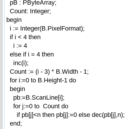
pB : PByteArray;
Count: Integer;
begin
i := Integer(B.PixelFormat);
if i < 4 then
i := 4
else if i = 4 then
inc(i);
Count := (i - 3) * B.Width - 1;
for i:=0 to B.Height-1 do
begin
pb:=B.ScanLine[i];
for j:=0 to Count do
if pb[j]<n then pb[j]:=0 else dec(pb[j],n);
end;