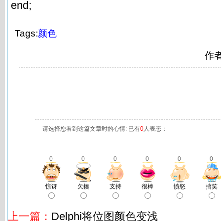
end;
Tags:
颜色
作
请选择您看到这篇文章时的心情: 已有
0
人表态：
0
0
0
0
0
0
惊讶
欠揍
支持
很棒
愤怒
搞笑
上一篇：
Delphi将位图颜色变浅