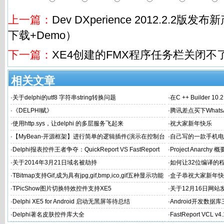
上一篇：
Dev DXperience 2012.2.2版
下载+Demo）
下一篇：
XE4创建的FMX程序任务栏关闭不
相关文章
·
关于delphi的utf8 字符串string转换问题
·
在C ++ Builder 1
·
《DELPHI赋》
·
腾讯差点买下What
·
使用http.sys，让delphi 的多层服务飞起来
·
祝大家新年快乐
·
【MyBean-开源框架】进行简单的逻辑插件(演示在控制台
·
自己写的一款手机电
中应用)
希望得到大家认可和
·
Delphi报表控件王者争夺：QuickReport VS FastReport
·
Project Anarchy 概
·
关于2014年3月21日域名被劫持
·
如何让32位编译的
·
TBitmap支持Gif,成为具有jpg,gif,bmp,ico,gif五种显示功能
·
盒子恭祝大家新年快
的图片控件
·
TPicShow图片切换特效控件支持XE5
·
关于12月16日网
·
Delphi XE5 for Android 启动无黑屏等待总结
·
Android开发数据库
·
Delphi著名皮肤控件库大全
·
FastReport VCL v