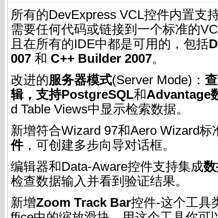
所有的DevExpress VCL控件内置支
需要任何代码或链接到一个标准的VC
且在所有的IDE中都是可用的，包括
D
007
和
C++ Builder 2007
。
改进的
服务器模式
(Server Mode)：
查
辑，支持PostgreSQL
和
Advantag
d Table Views中显示检索数据。
新增符合Wizard 97和Aero Wizard
件
，可创建多步向导对话框。
编辑器和Data-Aware控件支持集成
数
检查数据输入并看到验证结果。
新增
Zoom Track Bar
控件-这个工具类似于
ffice中的缩放滑块，用这个工具你