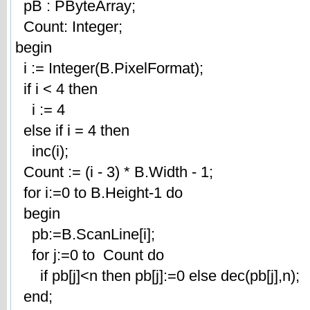
pB : PByteArray;
Count: Integer;
begin
i := Integer(B.PixelFormat);
if i < 4 then
i := 4
else if i = 4 then
inc(i);
Count := (i - 3) * B.Width - 1;
for i:=0 to B.Height-1 do
begin
pb:=B.ScanLine[i];
for j:=0 to Count do
if pb[j]<n then pb[j]:=0 else dec(pb[j],n);
end;