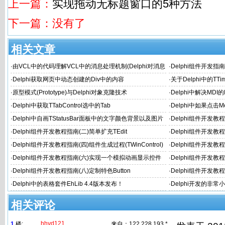
上一篇：
实现拖动无标题窗口的5种方法
下一篇：没有了
相关文章
·
由VCL中的代码理解VCL中的消息处理机制(Delphi对消息
·
Delphi组件开发指
机的封装)
·
Delphi获取网页中动态创建的Div中的内容
·
关于Delphi中的TT
·
原型模式(Prototype)与Delphi对象克隆技术
·
Delphi中解决MD
·
Delphi中获取TTabControl选中的Tab
·
Delphi中如果点击M
·
Delphi中自画TStatusBar面板中的文字颜色背景以及图片
·
Delphi组件开发教
·
Delphi组件开发教程指南(二)简单扩充TEdit
·
Delphi组件开发教
·
Delphi组件开发教程指南(四)组件生成过程(TWinControl)
·
Delphi组件开发教
·
Delphi组件开发教程指南(六)实现一个模拟动画显示控件
·
Delphi组件开发
·
Delphi组件开发教程指南(八)定制特色Button
·
Delphi组件开发教
·
Delphi中的表格套件EhLib 4.4版本发布！
·
Delphi开发的非常
相关评论
hhyd121
1
楼:
来自：
122.228.193.*