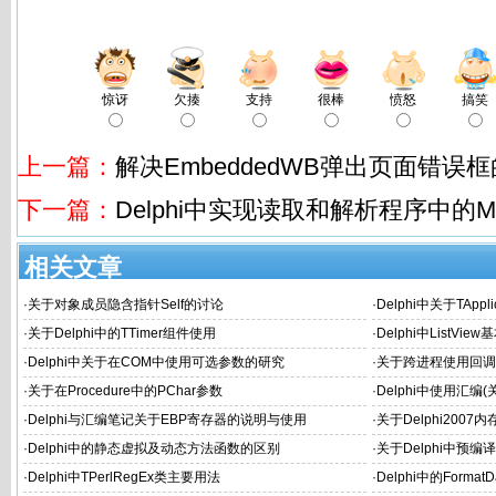
惊讶
欠揍
支持
很棒
愤怒
搞笑
上一篇：
解决EmbeddedWB弹出页面错误
下一篇：
Delphi中实现读取和解析程序中的Man
相关文章
·
关于对象成员隐含指针Self的讨论
·
Delphi中关于TAppl
·
关于Delphi中的TTimer组件使用
·
Delphi中ListVi
·
Delphi中关于在COM中使用可选参数的研究
·
关于跨进程使用回调函
RTF流为例
·
关于在Procedure中的PChar参数
·
Delphi中使用汇编
·
Delphi与汇编笔记关于EBP寄存器的说明与使用
·
关于Delphi2007内
·
Delphi中的静态虚拟及动态方法函数的区别
·
关于Delphi中预
·
Delphi中TPerlRegEx类主要用法
·
Delphi中的Format