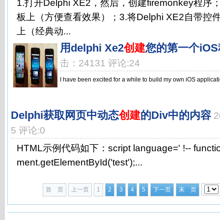
1.打开Delphi XE2，然后，创建firemonkey
板上（方便查看效果）；3.将Delphi XE2自带控件S
上（经典动...
用delphi Xe2
创建
您的第一个iO
击：24131 评论:24
I have been excited for a while to build my own iOS applicat
Delphi获取网页中动态
创建
的Div中的内容
2
5 评论:0
HTML示例代码如下：script language=' !-- function 
ment.getElementById('test');...
首 页
上一页
1
2
3
4
5
下一页
末 页