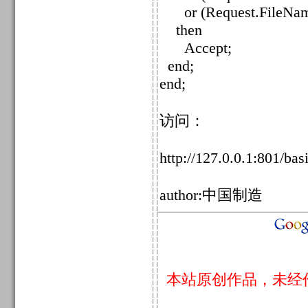
or (Request.FileName.
then
Accept;
end;
end;
访问：
http://127.0.0.1:801/bas
author:中国制造
本站原创作品，未经