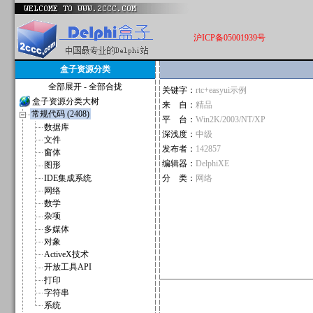
沪ICP备05001939号
盒子资源分类
全部展开
-
全部合拢
关键字：
rtc+easyui示例
盒子资源分类大树
来 自：
精品
常规代码 (2408)
平 台：
Win2K/2003/NT/XP
数据库
深浅度：
中级
文件
发布者：
142857
窗体
编辑器：
DelphiXE
图形
IDE集成系统
分 类：
网络
网络
数学
杂项
多媒体
对象
ActiveX技术
开放工具API
打印
字符串
系统