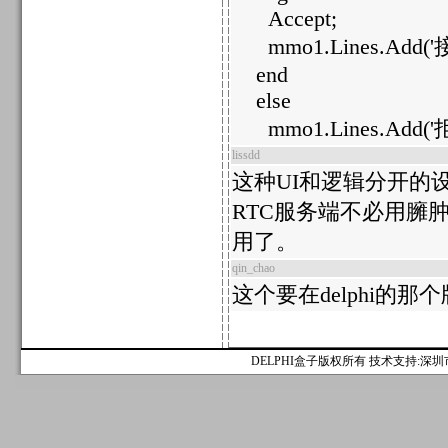
Accept;
mmo1.Lines.Add('
end
else
mmo1.Lines.Add(
lissdd
这种UI和逻辑分开的
RTC服务端不必用臃肿
用了。
qin_chao
这个要在delphi的那
DELPHI盒子版权所有 技术支持:深圳市麟