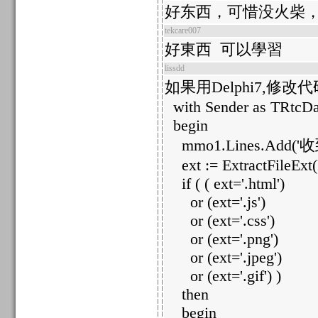
好东西，可惜没火柴
tekcare007
好東西 可以學習
lissdd
如果用Delphi7,修改
with Sender as TRtcDa
begin
mmo1.Lines.Add('收到
ext := ExtractFileExt
if ( ( ext='.html')
or (ext='.js')
or (ext='.css')
or (ext='.png')
or (ext='.jpeg')
or (ext='.gif') )
then
begin