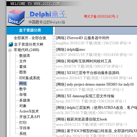
粤ICP备10103342号-1
盒子资源分类
全部展开
-
全部合拢
[
网络
]
ZServer4D 云服务器中间件
kinglihui
2019/2/20 下载/浏览+336/25108
评论+6
盒子资源分类大树
[
网络
]
delphi版mvc
常规代码 (2408)
142857
2018/11/19 下载/浏览+193/24350
评论+11
数据库
文件
[
网络
]
局域网/互联网时间校对工具
ywo
2018/7/6 下载/浏览+509/23718
评论+1
窗体
图形
[
网络
]
XE10三层夸平台移动服务器源码
IDE集成系统
metelese
2018/4/3 下载/浏览+1320/16368
评论+44
网络
[
网络
]
indy-project-demos-master DEMO for indy10
数学
arvin
2018/5/5 下载/浏览+478/11557
评论+2
杂项
[
网络
]
XE datasnap实现三层文件传输
多媒体
liyixp
2017/7/11 下载/浏览+558/12626
评论+1
对象
[
网络
]
delphi三层架构（使用SATRDA改造，客
ActiveX技术
cfr2k
2017/5/10 下载/浏览+506/17645
评论+6
开放工具API
[
网络
]
截获浏览器通信报文hook
打印
uuxa
2016/12/13 下载/浏览+497/19323
评论+3
字符串
[
网络
]
基于IOCP模型的端口转发器_全部源代码(XE
系统
lwm8246a
2016/11/30 下载/浏览+572/11178
评论+2