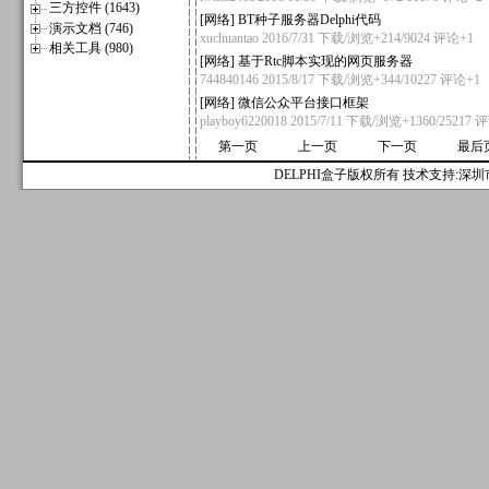
三方控件 (1643)
[
网络
]
BT种子服务器Delphi代码
演示文档 (746)
xuchuantao
2016/7/31 下载/浏览+214/9024
评论+1
相关工具 (980)
[
网络
]
基于Rtc脚本实现的网页服务器
744840146
2015/8/17 下载/浏览+344/10227
评论+1
[
网络
]
微信公众平台接口框架
playboy6220018
2015/7/11 下载/浏览+1360/25217
评
第一页
上一页
下一页
最后
DELPHI盒子版权所有 技术支持:深圳市麟