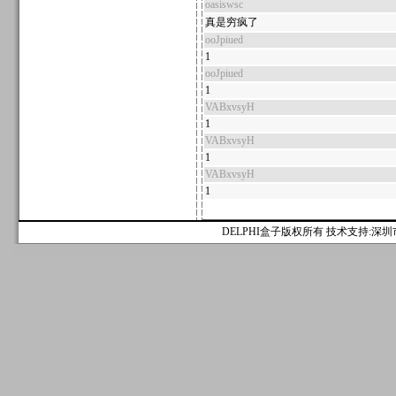
oasiswsc
真是穷疯了
ooJpiued
1
ooJpiued
1
VABxvsyH
1
VABxvsyH
1
VABxvsyH
1
DELPHI盒子版权所有 技术支持:深圳市麟