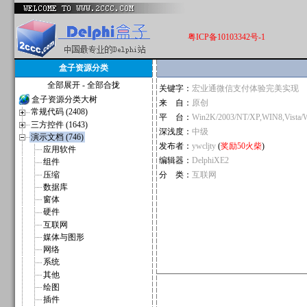
粤ICP备10103342号-1
盒子资源分类
全部展开
-
全部合拢
关键字：
宏业通微信支付体验完美实现
盒子资源分类大树
来 自：
原创
常规代码 (2408)
平 台：
Win2K/2003/NT/XP,WIN8,Vista/
三方控件 (1643)
深浅度：
中级
演示文档 (746)
发布者：
ywcljty
(
奖励50火柴
)
应用软件
编辑器：
DelphiXE2
组件
压缩
分 类：
互联网
数据库
窗体
硬件
互联网
媒体与图形
网络
系统
其他
绘图
插件