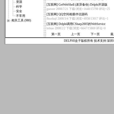
资源
[
互联网
]
GetWebShell (差异备份) Delphi开源版
科学
guester
2008/7/21 下载/浏览+1648/15798
评论+25
安全
[
互联网
]
QQ空间相册伴侣源码
不常用
fhsoftzjf
2008/3/4 下载/浏览+4958/13017
评论+1
相关工具 (980)
[
互联网
]
Delphi调用CSharp2005的WebService
lobtao
2008/2/2 下载/浏览+6647/15869
评论+0
第一页
上一页
下一页
最
DELPHI盒子版权所有 技术支持:深圳市麟