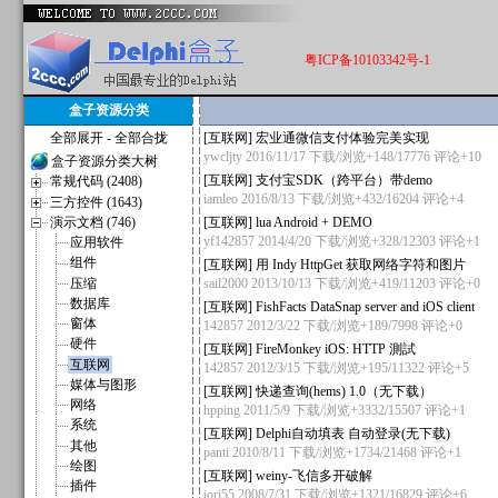
粤ICP备10103342号-1
盒子资源分类
全部展开
-
全部合拢
[
互联网
]
宏业通微信支付体验完美实现
ywcljty
2016/11/17 下载/浏览+148/17776
评论+10
盒子资源分类大树
[
互联网
]
支付宝SDK（跨平台）带demo
常规代码 (2408)
iamleo
2016/8/13 下载/浏览+432/16204
评论+4
三方控件 (1643)
演示文档 (746)
[
互联网
]
lua Android + DEMO
yf142857
2014/4/20 下载/浏览+328/12303
评论+1
应用软件
组件
[
互联网
]
用 Indy HttpGet 获取网络字符和图片
压缩
sail2000
2013/10/13 下载/浏览+419/11203
评论+0
数据库
[
互联网
]
FishFacts DataSnap server and iOS client
窗体
142857
2012/3/22 下载/浏览+189/7998
评论+0
硬件
[
互联网
]
FireMonkey iOS: HTTP 測試
互联网
142857
2012/3/15 下载/浏览+195/11322
评论+5
媒体与图形
[
互联网
]
快递查询(hems) 1.0（无下载）
网络
hpping
2011/5/9 下载/浏览+3332/15507
评论+1
系统
[
互联网
]
Delphi自动填表 自动登录(无下载)
其他
panti
2010/8/11 下载/浏览+1734/21468
评论+1
绘图
[
互联网
]
weiny-飞信多开破解
插件
iori55
2008/7/31 下载/浏览+1321/16829
评论+6