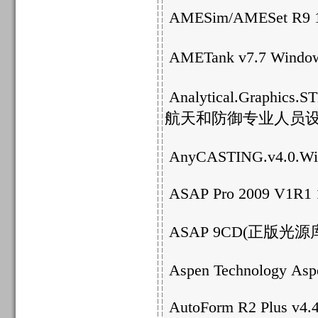
AMESim/AMESet
AMETank v7.7 Win
Analytical.Grap
航天和防御专业人员
AnyCASTING.v4.0.Wi
ASAP Pro 2009 V1R1
ASAP 9CD(正版光源
Aspen Technology Asp
AutoForm R2 Plus v4.