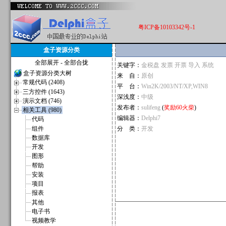
粤ICP备10103342号-1
盒子资源分类
全部展开
-
全部合拢
关键字：
金税盘 发票 开票 导入 系统
盒子资源分类大树
来 自：
原创
常规代码 (2408)
平 台：
Win2K/2003/NT/XP,WIN8
三方控件 (1643)
深浅度：
中级
演示文档 (746)
发布者：
sulifeng
(
奖励60火柴
)
相关工具 (980)
编辑器：
Delphi7
代码
组件
分 类：
开发
数据库
开发
图形
帮助
安装
项目
报表
其他
电子书
视频教学