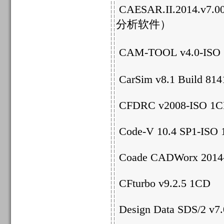
CAESAR.II.2014.v7.
分析软件）
CAM-TOOL v4.0-I
CarSim v8.1 Build 81
CFDRC v2008-ISO 1
Code-V 10.4 SP1-ISO
Coade CADWorx 2014
CFturbo v9.2.5 1CD
Design Data SDS/2 v7