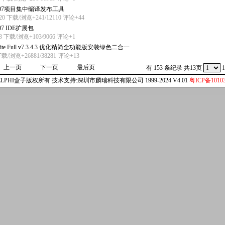
i2007项目集中编译发布工具
/20 下载/浏览+241/12110
评论+44
007 IDE扩展包
/3 下载/浏览+103/9066
评论+1
7 Lite Full v7.3.4.3 优化精简全功能版安装绿色二合一
 下载/浏览+26881/38281
评论+13
上一页
下一页
最后页
有 153 条纪录 共13页
1
ELPHI盒子版权所有 技术支持:深圳市麟瑞科技有限公司 1999-2024 V4.01
粤ICP备10103