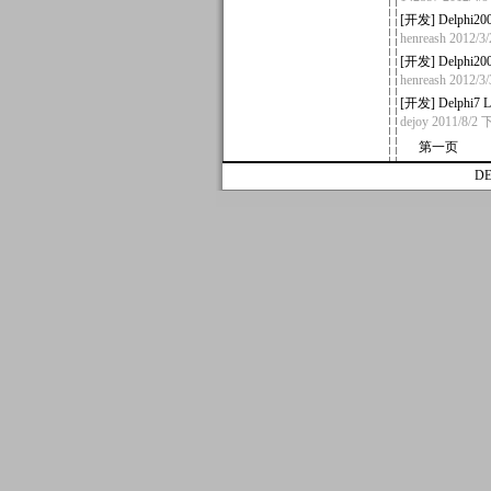
[
开发
]
Delph
henreash
2012/3
[
开发
]
Delphi2
henreash
2012/3
[
开发
]
Delphi
dejoy
2011/8/2
第一页
D