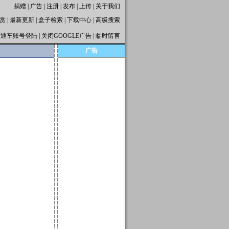
捐赠
|
广告
|
注册
|
发布
|
上传
|
关于我们
赏
|
最新更新
|
盒子检索
|
下载中心
|
高级搜索
直通车账号登陆
|
关闭GOOGLE广告
|
临时留言
广告