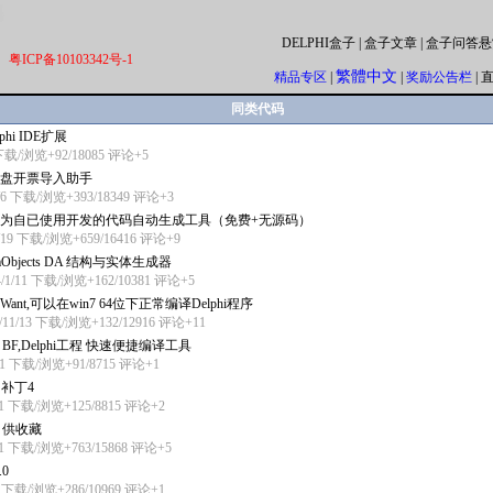
DELPHI盒子
|
盒子文章
|
盒子问答悬
粤ICP备10103342号-1
繁體中文
精品专区
|
|
奖励公告栏
|
同类代码
elphi IDE扩展
 下载/浏览+92/18085
评论+5
盘开票导入助手
0/6 下载/浏览+393/18349
评论+3
为自已使用开发的代码自动生成工具（免费+无源码）
1/19 下载/浏览+659/16416
评论+9
mObjects DA 结构与实体生成器
4/1/11 下载/浏览+162/10381
评论+5
ant,可以在win7 64位下正常编译Delphi程序
/11/13 下载/浏览+132/12916
评论+11
phi BF,Delphi工程 快速便捷编译工具
/31 下载/浏览+91/8715
评论+1
4 补丁4
11 下载/浏览+125/8815
评论+2
.0 供收藏
11 下载/浏览+763/15868
评论+5
.0
9 下载/浏览+286/10969
评论+1