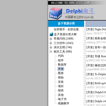
盒子资源分类
全部展开
-
全部合拢
[
开发
]
Night D
mricy
2018/3/7
盒子资源分类大树
[
开发
]
税务金税
常规代码 (2408)
sulifeng
2017/1
三方控件 (1643)
演示文档 (746)
[
开发
]
发布一款
vichsoft
2015/1
相关工具 (980)
代码
[
开发
]
升级 Re
组件
tp26021340
201
数据库
[
开发
]
修改过的W
开发
simple8848
2013
图形
[
开发
]
Ts-Del
帮助
servite
2013/10
安装
[
开发
]
Bcb6 up
项目
142857
2012/4/
报表
[
开发
]
Delphi5
其他
142857
2012/4/
电子书
[
开发
]
Delphi v4
视频教学
142857
2012/4/