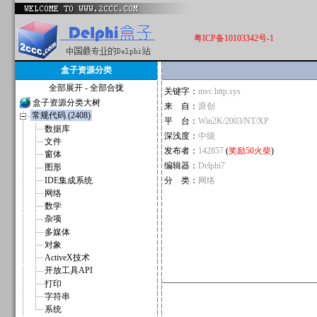
粤ICP备10103342号-1
盒子资源分类
全部展开
-
全部合拢
关键字：
mvc http.sys
盒子资源分类大树
来 自：
原创
常规代码 (2408)
平 台：
Win2K/2003/NT/XP
数据库
深浅度：
中级
文件
发布者：
142857
(
奖励50火柴
)
窗体
编辑器：
Delphi7
图形
IDE集成系统
分 类：
网络
网络
数学
杂项
多媒体
对象
ActiveX技术
开放工具API
打印
字符串
系统