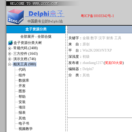
粤ICP备10103342号-1
盒子资源分类
全部展开
-
全部合拢
关键字：
金额 数字 汉字 财务 工具
盒子资源分类大树
来 自：
原创
常规代码 (2408)
平 台：
Win2K/2003/NT/XP
三方控件 (1643)
深浅度：
初级
演示文档 (746)
发布者：
zhanliang1217
(
奖励50火柴
)
相关工具 (980)
编辑器：
Delphi7
代码
组件
分 类：
其他
数据库
开发
图形
帮助
安装
项目
报表
其他
电子书
视频教学