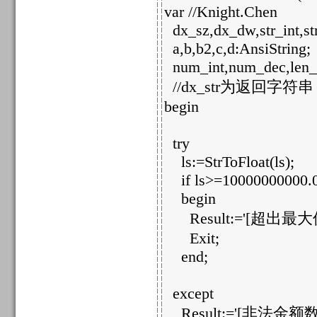
var //Knight.Chen
dx_sz,dx_dw,str_int,str
a,b,b2,c,d:AnsiString;
num_int,num_dec,len_int
//dx_str为返回字符串
begin
try
ls:=StrToFloat(ls);
if ls>=10000000000.0
begin
Result:='[超出最大值
Exit;
end;
except
Result:='[非法金额数