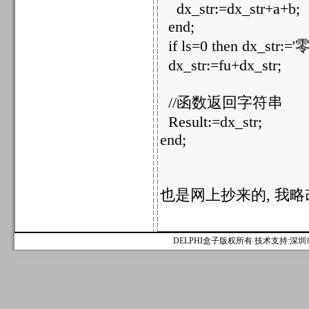
dx_str:=dx_str+a+b;
end;
if ls=0 then dx_str:=
dx_str:=fu+dx_str;
//函数返回字符串
Result:=dx_str;
end;
也是网上抄来的, 我略
DELPHI盒子版权所有 技术支持:深圳市麟