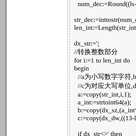
num_dec:=Round((ls-n
str_dec:=inttostr(num_
len_int:=Length(str_int
dx_str:=';
//转换整数部分
for i:=1 to len_int do
begin
//a为小写数字字符
//c为对应大写单位
a:=copy(str_int,i,1);
a_int:=strtoint64(a);
b:=copy(dx_sz,(a_int*
c:=copy(dx_dw,((13-le
if dx_str<>' then