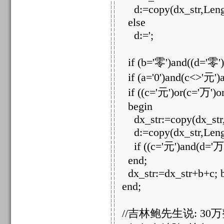
d:=copy(dx_str,Length
else
d:=';
if (b='零')and((d='零')o
if (a='0')and(c<>'元')a
if ((c='元')or(c='万')or
begin
dx_str:=copy(dx_str,1
d:=copy(dx_str,Length
if ((c='元')and(d='万'))
end;
dx_str:=dx_str+b+c; b
end;
//吉林鲍先生说: 30万