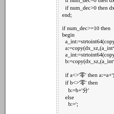
if num_dec=0 then dx_
if num_dec>0 then dx_
end;
if num_dec>=10 then
begin
a_int:=strtoint64(copy(
a:=copy(dx_sz,(a_int*
a_int:=strtoint64(copy(
b:=copy(dx_sz,(a_int*
if a<>'零' then a:=a+'
if b<>'零' then
b:=b+'分'
else
b:=';