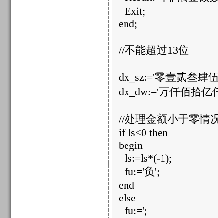
Exit;
end;
//不能超过13位
dx_sz:='零壹贰叁肆
dx_dw:='万仟佰拾
//处理金额小于零情
if ls<0 then
begin
ls:=ls*(-1);
fu:='负';
end
else
fu:=';