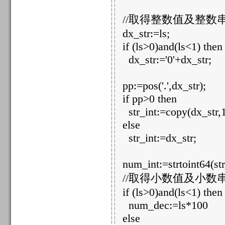
//取得整数值及整数
dx_str:=ls;
if (ls>0)and(ls<1) then
dx_str:='0'+dx_str;
pp:=pos('.',dx_str);
if pp>0 then
str_int:=copy(dx_str,1,
else
str_int:=dx_str;
num_int:=strtoint64(str
//取得小数值及小数
if (ls>0)and(ls<1) then
num_dec:=ls*100
else