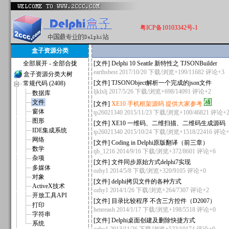
粤ICP备10103342号-1
盒子资源分类
全部展开
-
全部合拢
[
文件
]
Delphi 10 Seattle 新特性之 TJSONBuilder
earthsbest
2017/10/20 下载/浏览+199/11682
评论+3
盒子资源分类大树
[
文件
]
TJSONObject解析一个完成的json文件
常规代码 (2408)
ljklxlj
2017/5/26 下载/浏览+698/14091
评论+2
数据库
文件
[
文件
]
XE10 手机框架源码 提供大家参考
窗体
tp26021340
2015/11/23 下载/浏览+100/46821
评论+2
图形
[
文件
]
XE10 一维码、二维扫描、二维码生成源码
IDE集成系统
tp26021340
2015/10/24 下载/浏览+1518/22416
评论+
网络
[
文件
]
Coding in Delphi原版翻译（前三章）
数学
tjb_1216
2014/9/16 下载/浏览+372/8601
评论+6
杂项
[
文件
]
文件同步原始方式delphi7实现
多媒体
ozhy1
2014/5/8 下载/浏览+320/9105
评论+0
对象
[
文件
]
delphi拷贝文件的各种方式
ActiveX技术
ozhy1
2014/1/26 下载/浏览+264/7307
评论+2
开放工具API
[
文件
]
目录比较程序 不含三方控件（D2007）
打印
henreash
2014/1/17 下载/浏览+198/5518
评论+0
字符串
[
文件
]
Delphi桌面创建及删除快捷方式
系统