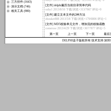
ozhy1
2013/11/26 下载/浏览+523/10174
评论+0
三方控件 (1643)
[
文件
]
delphi遍历当前目录简单代码
演示文档 (746)
ozhy1
2013/8/16 下载/浏览+313/7667
评论+0
相关工具 (980)
[
文件
]
建立文本文件的2种方法
zhouker888
2013/5/8 下载/浏览+179/6806
评论+1
[
文件
]
MD5校验单元文件，增加流的校验函数
comerose
2013/4/29 下载/浏览+367/7877
评论+5
第一页
上一页
下一页
最后
DELPHI盒子版权所有 技术支持:深圳市麟