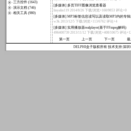
三方控件 (1643)
[
多媒体
]
多页TIFF图像浏览查看器
演示文档 (746)
linyalin119
2014/8/26 下载/浏览+160/9853
评论+0
相关工具 (980)
[
多媒体
]
MP3标签信息读写以及读取MP3内的专
w3k
2013/12/5 下载/浏览+113/6762
评论+4
[
多媒体
]
实用播放器realplayer(基于FFmpeg解码)
496400739
2013/11/12 下载/浏览+408/10675
评论+1
第一页
上一页
下一页
最
DELPHI盒子版权所有 技术支持:深圳市麟