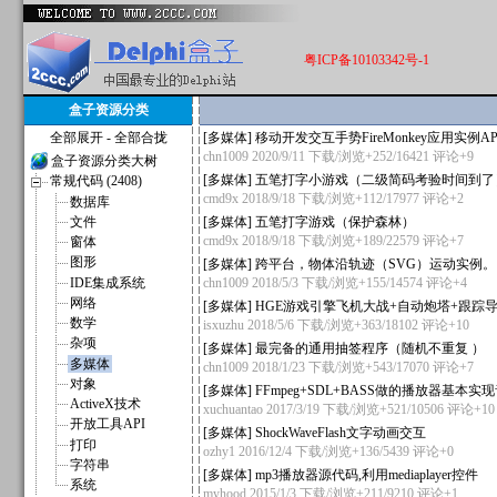
粤ICP备10103342号-1
盒子资源分类
全部展开
-
全部合拢
[
多媒体
]
移动开发交互手势FireMonkey应用实例AP
chn1009
2020/9/11 下载/浏览+252/16421
评论+9
盒子资源分类大树
[
多媒体
]
五笔打字小游戏（二级简码考验时间到了
常规代码 (2408)
cmd9x
2018/9/18 下载/浏览+112/17977
评论+2
数据库
文件
[
多媒体
]
五笔打字游戏（保护森林）
cmd9x
2018/9/18 下载/浏览+189/22579
评论+7
窗体
图形
[
多媒体
]
跨平台，物体沿轨迹（SVG）运动实例。
IDE集成系统
chn1009
2018/5/3 下载/浏览+155/14574
评论+4
网络
[
多媒体
]
HGE游戏引擎飞机大战+自动炮塔+跟踪
数学
isxuzhu
2018/5/6 下载/浏览+363/18102
评论+10
杂项
[
多媒体
]
最完备的通用抽签程序（随机不重复 ）
多媒体
chn1009
2018/1/23 下载/浏览+543/17070
评论+7
对象
[
多媒体
]
FFmpeg+SDL+BASS做的播放器基本
ActiveX技术
xuchuantao
2017/3/19 下载/浏览+521/10506
评论+10
开放工具API
[
多媒体
]
ShockWaveFlash文字动画交互
打印
ozhy1
2016/12/4 下载/浏览+136/5439
评论+0
字符串
[
多媒体
]
mp3播放器源代码,利用mediaplayer控件
系统
myhood
2015/1/3 下载/浏览+211/9210
评论+1