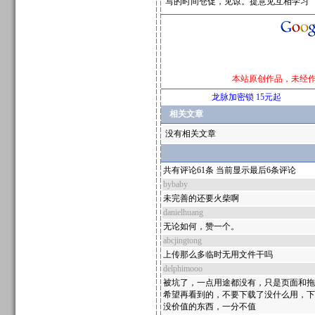
写的时间仓促，见谅。提意见互相学习
本站原创作品，未经
龙脉加密锁 15元起
相关文章
没有相关文章
共有评论61条 当前显示最后6条评论
bybaby
未完善的还要火柴啊
danielhuang
无论如何，赞一个。
abcjingtong
上传那么多临时无用文件干吗
delphimooo
被坑了，一点用途都没有，只是页面和拖
希望再看到的，不要下载了没什么用，下
没价值的东西，一分不值