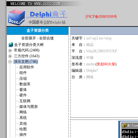
沪ICP备05001939号
盒子资源分类
全部展开
-
全部合拢
关键字：
xe5 up2 ios+iocp
盒子资源分类大树
来 自：
精品
常规代码 (2408)
平 台：
Win2K/2003/NT/XP
三方控件 (1643)
深浅度：
中级
演示文档 (746)
发布者：
msfm
(
奖励60火柴
)
应用软件
编辑器：
Delphi7
组件
分 类：
网络
压缩
数据库
窗体
硬件
互联网
媒体与图形
网络
系统
其他
绘图
插件