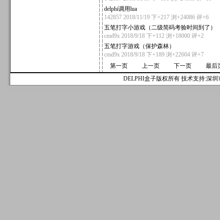
delphi调用lua
142857
2018/11/19 下+217 浏+24086
评+6
五笔打字小游戏（二级简码考验时间到了）
cmd9x
2018/9/18 下+112 浏+18000
评+2
五笔打字游戏（保护森林）
cmd9x
2018/9/18 下+189 浏+22604
评+7
第一页
上一页
下一页
最后
DELPHI盒子版权所有 技术支持:深圳市麟