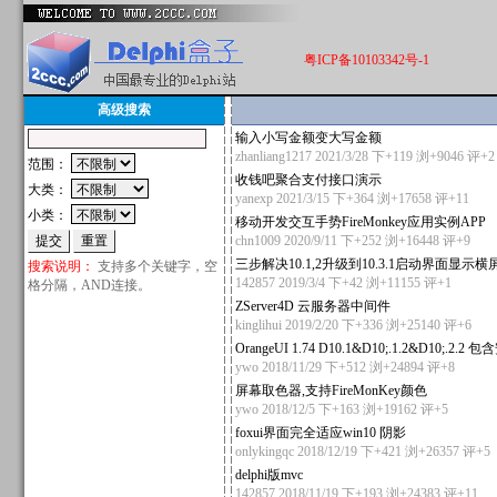
粤ICP备10103342号-1
高级搜索
输入小写金额变大写金额
zhanliang1217
2021/3/28 下+119 浏+9046
评+2
范围：
收钱吧聚合支付接口演示
大类：
yanexp
2021/3/15 下+364 浏+17658
评+11
小类：
移动开发交互手势FireMonkey应用实例APP
chn1009
2020/9/11 下+252 浏+16448
评+9
三步解决10.1,2升级到10.3.1启动界面显示
搜索说明：
支持多个关键字，空
142857
2019/3/4 下+42 浏+11155
评+1
格分隔，AND连接。
ZServer4D 云服务器中间件
kinglihui
2019/2/20 下+336 浏+25140
评+6
OrangeUI 1.74 D10.1&D10;.1.2&D10;
ywo
2018/11/29 下+512 浏+24894
评+8
屏幕取色器,支持FireMonKey颜色
ywo
2018/12/5 下+163 浏+19162
评+5
foxui界面完全适应win10 阴影
onlykingqc
2018/12/19 下+421 浏+26357
评+5
delphi版mvc
142857
2018/11/19 下+193 浏+24383
评+11