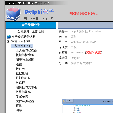
粤ICP备10103342号-1
盒子资源分类
全部展开
-
全部合拢
关键字：
delphi 编辑框 TBCEditor
盒子资源分类大树
来 自：
原创
常规代码 (2408)
平 台：
Win2K/2003/NT/XP
三方控件 (1643)
深浅度：
中级
工具条与状态条
发布者：
xuchuantao
(
奖励50火柴
)
按钮与检查框
编辑器：
Delphi7
图表与曲线图
分 类：
编辑框与文本框
通信
控件包
数据压缩
日期与时间
对话框
编辑框与文本框
效果与媒体
专家系统
文件与驱动器
窗体
图形