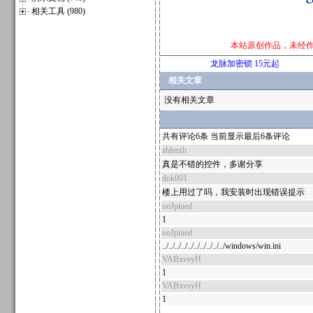
相关工具 (980)
本站原创作品，未经
龙脉加密锁 15元起
相关文章
没有相关文章
共有评论6条 当前显示最后6条评论
zhlmxh
真是不错的控件，多谢分享
dok001
楼上用过了吗，我安装时出现错误提示
ooJpiued
1
ooJpiued
../../../../../../../../../../windows/win.ini
VABxvsyH
1
VABxvsyH
1