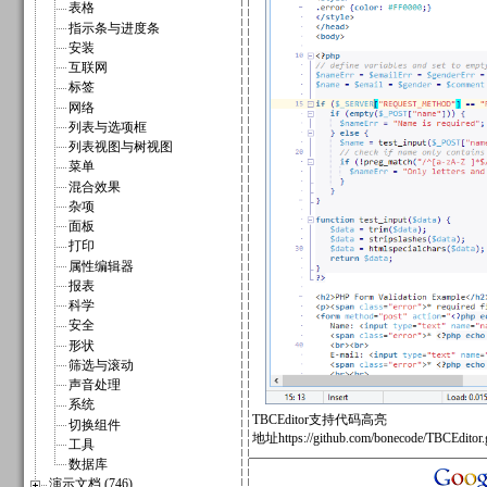
表格
指示条与进度条
安装
互联网
标签
网络
列表与选项框
列表视图与树视图
菜单
混合效果
杂项
面板
打印
属性编辑器
报表
科学
安全
形状
筛选与滚动
声音处理
系统
TBCEditor支持代码高亮
切换组件
地址https://github.com/bonecode/TBCEditor.g
工具
数据库
演示文档 (746)