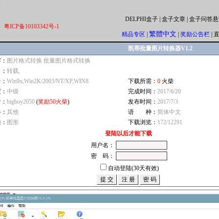
DELPHI盒子
|
盒子文章
|
盒子问答悬
粤ICP备10103342号-1
繁體中文
精品专区
|
|
奖励公告栏
|
凯蒂批量图片转换器V1.2
字：
图片格式转换 批量图片格式转换
自：
转载,
台：
Win9x,Win2K/2003/NT/XP,WIN8
下载所需：
0
火柴
度：
中级
完成时间：
2017/6/20
者：
bigboy2050
(
奖励50火柴
)
发布时间：
2017/7/3
器：
其他
语 种：
简体中文
类：
图形
下载浏览：
172/12291
登陆以后才能下载
用户名：
密 码：
自动登陆(30天有效)