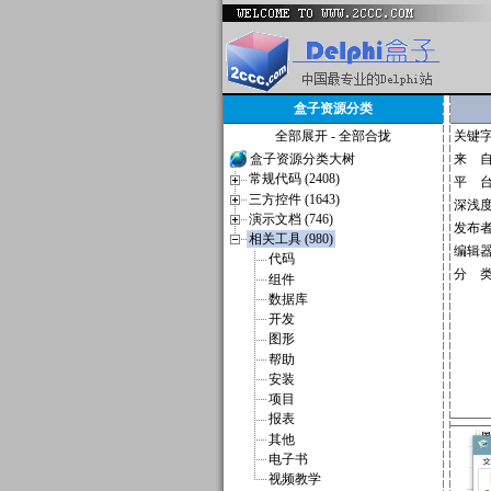
盒子资源分类
全部展开
-
全部合拢
关键
盒子资源分类大树
来 
常规代码 (2408)
平 
三方控件 (1643)
深浅
演示文档 (746)
发布
相关工具 (980)
编辑
代码
分 
组件
数据库
开发
图形
帮助
安装
项目
报表
其他
电子书
视频教学