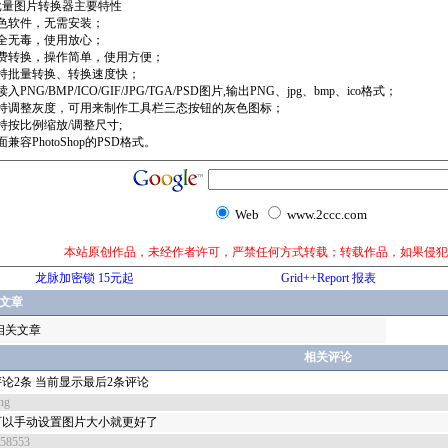
批量图片转换器主要特性
绿色软件，无需安装；
安全无毒，使用放心；
免费转换，操作简单，使用方便；
支持批量转换、转换速度快；
入PNG/BMP/ICO/GIF/JPG/TGA/PSD图片,输出PNG、jpg、bmp、ico格式；
支持调整灰度，可用来制作工具栏三态按钮的灰色图标；
持按比例缩放/调整尺寸;
面兼容PhotoShop的PSD格式。
Web
www.2ccc.com
本站原创作品，未经作者许可，严禁任何方式转载；转载作品，如果侵犯
龙脉加密锁 15元起
Grid++Report 报表
文章
相关文章
相关评论
论2条 当前显示最后2条评论
ng
可以手动设置图片大小就更好了
558553