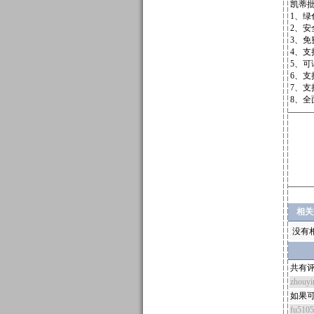
凯蒂
1、
2、
3、
4、
5、可读
6、
7、支
8、全
相关
没有
共有评
zhouyi
如果
fu510