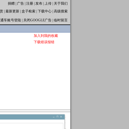
捐赠
|
广告
|
注册
|
发布
|
上传
|
关于我们
赏
|
最新更新
|
盒子检索
|
下载中心
|
高级搜索
直通车账号登陆
|
关闭GOOGLE广告
|
临时留言
加入到我的收藏
下载错误报错