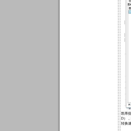
凯蒂批
D），
转换