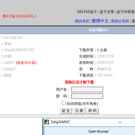
DELPHI盒子
|
盒子文章
|
盒子问答悬
粤ICP备10103342号-1
繁體中文
精品专区
|
|
奖励公告栏
|
delphi版mvc
字：
mvc http.sys
自：
原创
台：
Win2K/2003/NT/XP
下载所需：
0
火柴
度：
中级
完成时间：
2018/11/19
者：
142857
(
奖励50火柴
)
发布时间：
2018/11/19
器：
Delphi7
语 种：
简体中文
类：
网络
下载浏览：
193/24395
登陆以后才能下载
用户名：
密 码：
自动登陆(30天有效)