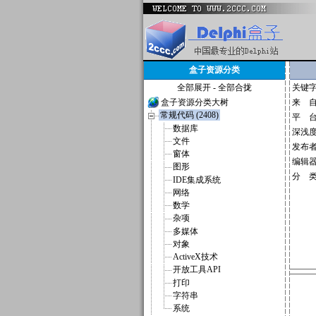
盒子资源分类
全部展开
-
全部合拢
关键
盒子资源分类大树
来 
常规代码 (2408)
平 
数据库
深浅
文件
发布
窗体
编辑
图形
分 
IDE集成系统
网络
数学
杂项
多媒体
对象
ActiveX技术
开放工具API
打印
字符串
系统