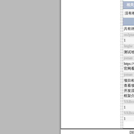
相关
没有
共有评
ooJpiu
1
linghe
测试
joman
https:
官网
joman
项目相关可
查看项目可
开发流程可
框架介绍访
VABx
1
VABx
1
D