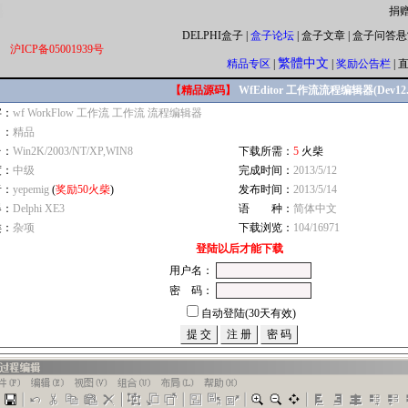
捐
DELPHI盒子
|
盒子论坛
|
盒子文章
|
盒子问答悬
沪ICP备05001939号
繁體中文
精品专区
|
|
奖励公告栏
|
【精品源码】
WfEditor 工作流流程编辑器(Dev12.1
字：
wf WorkFlow 工作流 工作流 流程编辑器
自：
精品
台：
Win2K/2003/NT/XP,WIN8
下载所需：
5
火柴
度：
中级
完成时间：
2013/5/12
者：
yepemig
(
奖励50火柴
)
发布时间：
2013/5/14
器：
Delphi XE3
语 种：
简体中文
类：
杂项
下载浏览：
104/16971
登陆以后才能下载
用户名：
密 码：
自动登陆(30天有效)