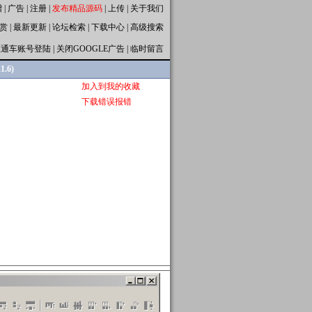
赠
|
广告
|
注册
|
发布精品源码
|
上传
|
关于我们
赏
|
最新更新
|
论坛检索
|
下载中心
|
高级搜索
直通车账号登陆
|
关闭GOOGLE广告
|
临时留言
.6)
加入到我的收藏
下载错误报错