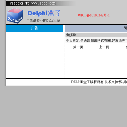
粤ICP备10103342号-1
广告
评
akg130
82309
不太肯定,是否跟圖形格式有關,好東西先下
第一页
上一页
DELPHI盒子版权所有 技术支持:深圳市麟