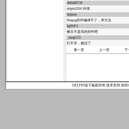
496400739
67680
delphi2010 环境
linjinen
67366
ffmpeg控件编译不了，求方法
bgf0411
67151
楼主不是买的控件吧
_mmp123
604453
打不开，都没了
第一页
上一页
下
DELPHI盒子版权所有 技术支持:深圳市麟