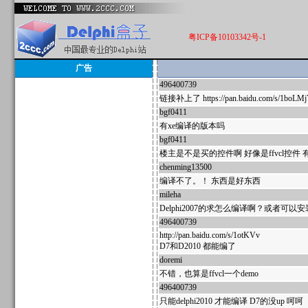
粤ICP备10103342号-1
广告
496400739
586714
链接补上了 https://pan.baidu.com/s/1boLMj
bgf0411
365210
有xe编译的版本吗
bgf0411
321239
楼主是不是买的控件啊 好像是ffvcl控件
chenming13500
95153
编译不了。！ 东西是好东西
mileha
78614
Delphi2007的求怎么编译啊？或者可以安装
496400739
69170
http://pan.baidu.com/s/1otKVv
D7和D2010 都能编了
doremi
67870
不错，也算是ffvcl一个demo
496400739
67682
只能delphi2010 才能编译 D7的没up 呵呵