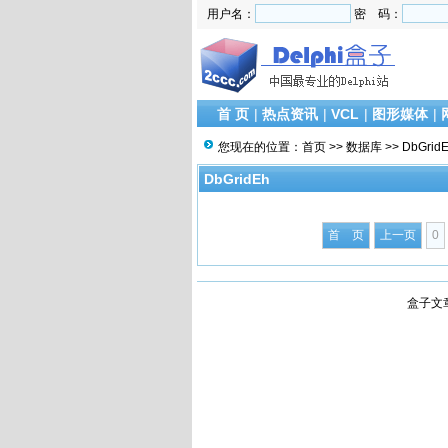
用户名：
密 码：
首 页
|
热点资讯
|
VCL
|
图形媒体
|
您现在的位置：
首页
>>
数据库
>>
DbGrid
DbGridEh
首 页
上一页
0
盒子文