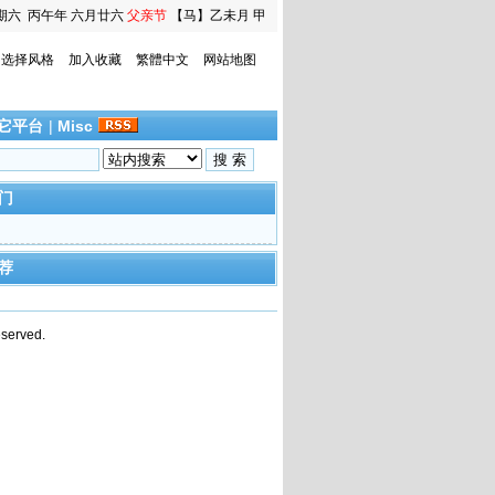
期六
丙午年 六月廿六
父亲节
【马】乙未月 甲
寅日
选择风格
加入收藏
繁體中文
网站地图
它平台
|
Misc
门
荐
served.