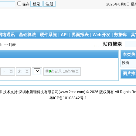
保存
2026年8月8日
星
网络通讯
|
基础算法
|
硬件系统
|
API
|
界面报表
|
Web开发
|
数据库
|
其
Eh
>> 列表
本类热
没有
下一页
末 页
共
0
条记录 10条/每页
图片推
章 技术支持:深圳市麟瑞科技有限公司(
www.2ccc.com
) © 2026 版权所有 All Rights Re
粤ICP备10103342号-1