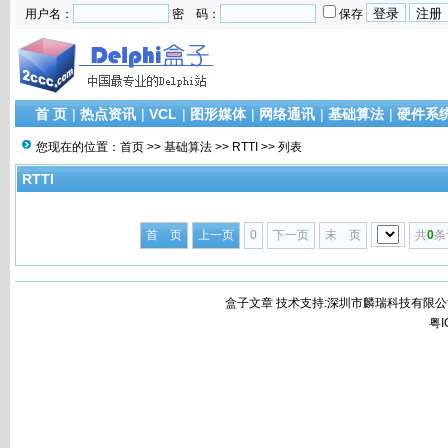
用户名：
密 码：
保存
首 页
|
热点资讯
|
VCL
|
图形媒体
|
网络通讯
|
基础算法
|
硬件系
您现在的位置：
首页
>>
基础算法
>>
RTTI
>> 列表
RTTI
首 页
上一页
0
下一页
末 页
共
0
条
盒子文章 技术支持:深圳市麟瑞科技有限公
粤I