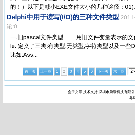
的！）以下是减小EXE文件大小的几种途径：01)..
Delphi中用于读写(I/O)的三种文件类型
2011
论:0
一.旧pascal文件类型 用旧文件变量表示的文件类型,
le. 定义了三类:有类型,无类型,字符类型以及一些D
比如:Ass...
首 页
上一页
1
2
3
4
5
6
下一页
末 页
盒子文章 技术支持:深圳市麟瑞科技有限公
粤I