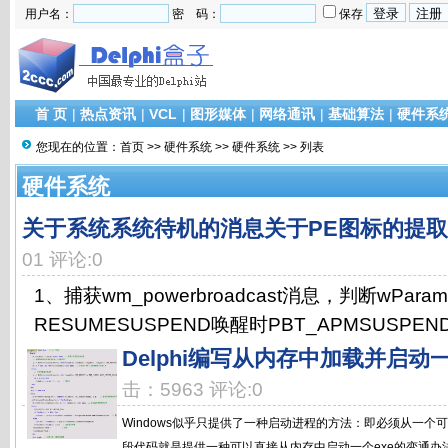
用户名：
密 码：
保存
首 页
|
热点资讯
|
VCL
|
图形媒体
|
网络通讯
|
基础算法
|
硬件系
您现在的位置：
首页
>>
硬件系统
>>
硬件系统
>> 列表
硬件系统
关于系统系统待机的消息关于PE图标的提取
01 评论:0
1、捕获wm_powerbroadcast消息，判断wPar
RESUMESUSPEND唤醒时PBT_APMSUSPEND 待机时
Delphi编写从内存中加载并启动一
击：5963 评论:0
Windows似乎只提供了一种启动进程的方法：即必须从一
段代码就是提供一种可以直接从内存中启动一个exe的变通办法