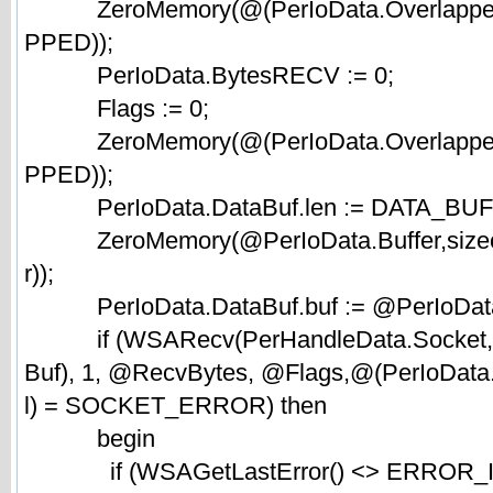
ZeroMemory(@(PerIoData.Overlapped)
PPED));
PerIoData.BytesRECV := 0;
Flags := 0;
ZeroMemory(@(PerIoData.Overlapped)
PPED));
PerIoData.DataBuf.len := DATA_BUF
ZeroMemory(@PerIoData.Buffer,sizeof
r));
PerIoData.DataBuf.buf := @PerIoData.
if (WSARecv(PerHandleData.Socket, 
Buf), 1, @RecvBytes, @Flags,@(PerIoData.
l) = SOCKET_ERROR) then
begin
if (WSAGetLastError() <> ERROR_I