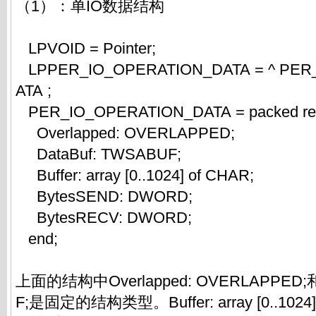
（1）：单IO数据结构
LPVOID = Pointer;
LPPER_IO_OPERATION_DATA = ^ PER
ATA ;
PER_IO_OPERATION_DATA = packed re
Overlapped: OVERLAPPED;
DataBuf: TWSABUF;
Buffer: array [0..1024] of CHAR;
BytesSEND: DWORD;
BytesRECV: DWORD;
end;
上面的结构中Overlapped: OVERLAPPED;和
F;是固定的结构类型。Buffer: array [0..102