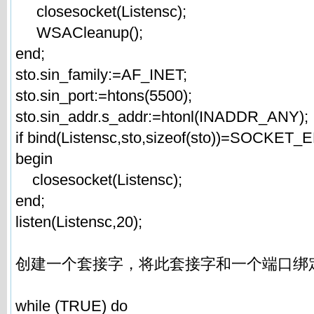
closesocket(Listensc);
WSACleanup();
end;
sto.sin_family:=AF_INET;
sto.sin_port:=htons(5500);
sto.sin_addr.s_addr:=htonl(INADDR_ANY);
if bind(Listensc,sto,sizeof(sto))=SOCKET
begin
closesocket(Listensc);
end;
listen(Listensc,20);
创建一个套接字，将此套接字和一个端口绑
while (TRUE) do