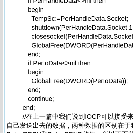
if PerHandleData<>nil then
begin
TempSc:=PerHandleData.Socket;
shutdown(PerHandleData.Socket,1)
closesocket(PerHandleData.Socket
GlobalFree(DWORD(PerHandleData
end;
if PerIoData<>nil then
begin
GlobalFree(DWORD(PerIoData));
end;
continue;
end;
//在上一篇中我们说到IOCP可以接受
自己发送出去的数据，两种数据的区别在于