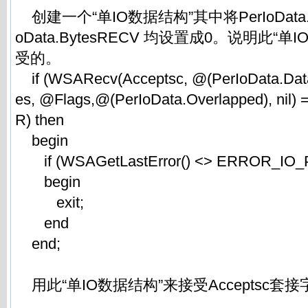
创建一个“单IO数据结构”其中将PerIoData.By
oData.BytesRECV 均设置成0。说明此“
受的。
if (WSARecv(Acceptsc, @(PerIoData.Data
es, @Flags,@(PerIoData.Overlapped), ni
R) then
begin
if (WSAGetLastError() <> ERROR_IO_
begin
exit;
end
end;
用此“单IO数据结构”来接受Acceptsc套