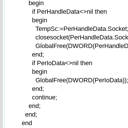
begin
if PerHandleData<>nil then
begin
TempSc:=PerHandleData.Socket
closesocket(PerHandleData.Socke
GlobalFree(DWORD(PerHandleDat
end;
if PerIoData<>nil then
begin
GlobalFree(DWORD(PerIoData))
end;
continue;
end;
end;
end