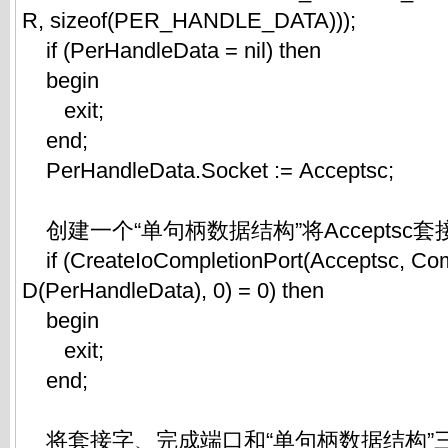
R, sizeof(PER_HANDLE_DATA)));
if (PerHandleData = nil) then
begin
exit;
end;
PerHandleData.Socket := Acceptsc;
创建一个“单句柄数据结构”将Acceptsc
if (CreateIoCompletionPort(Acceptsc, Co
D(PerHandleData), 0) = 0) then
begin
exit;
end;
将套接字、完成端口和“单句柄数据结构”