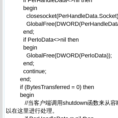
if PerHandleData<>nil then
begin
closesocket(PerHandleData.Socket)
GlobalFree(DWORD(PerHandleData
end;
if PerIoData<>nil then
begin
GlobalFree(DWORD(PerIoData));
end;
continue;
end;
if (BytesTransferred = 0) then
begin
//当客户端调用shutdown函数来从
以在这里进行处理。