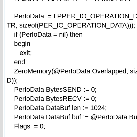
PerIoData := LPPER_IO_OPERATION_DA
TR, sizeof(PER_IO_OPERATION_DATA)));
if (PerIoData = nil) then
begin
exit;
end;
ZeroMemory(@PerIoData.Overlapped, s
D));
PerIoData.BytesSEND := 0;
PerIoData.BytesRECV := 0;
PerIoData.DataBuf.len := 1024;
PerIoData.DataBuf.buf := @PerIoData.Buf
Flags := 0;