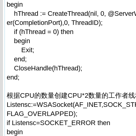
begin
hThread := CreateThread(nil, 0, @Server
er(CompletionPort),0, ThreadID);
if (hThread = 0) then
begin
Exit;
end;
CloseHandle(hThread);
end;
根据CPU的数量创建CPU*2数量的工作者
Listensc:=WSASocket(AF_INET,SOCK_ST
FLAG_OVERLAPPED);
if Listensc=SOCKET_ERROR then
begin