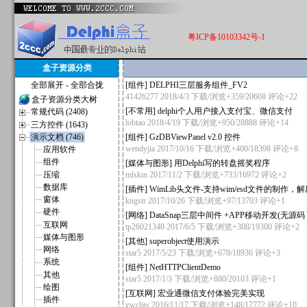
粤ICP备10103342号-1
盒子资源分类
全部展开
-
全部合拢
[
组件
]
DELPHI三层服务组件_FV2
41426277
2018/4/3 下载/浏览+359/20608
评论+22
盒子资源分类大树
[
不常用
]
delphi个人用户接入支付宝、微信支付
常规代码 (2408)
lobtao
2018/4/19 下载/浏览+950/28888
评论+14
三方控件 (1643)
演示文档 (746)
[
组件
]
GzDBViewPanel v2.0 控件
wendyjia
2017/10/16 下载/浏览+400/18398
评论+8
应用软件
组件
[
媒体与图形
]
用Delphi写的转盘摇奖程序
压缩
mlskin
2017/11/2 下载/浏览+733/16972
评论+2
数据库
[
插件
]
WimLib头文件-支持wim/esd文件的制作，
窗体
kngstr
2017/10/26 下载/浏览+97/13703
评论+1
硬件
[
网络
]
DataSnap三层中间件 +APP移动开发(
互联网
tp26021340
2017/6/5 下载/浏览+308/19300
评论+2
媒体与图形
[
其他
]
superobject使用演示
网络
star5
2017/5/23 下载/浏览+678/18936
评论+3
系统
[
组件
]
NetHTTPClientDemo
其他
star5
2017/1/3 下载/浏览+880/20103
评论+1
绘图
[
互联网
]
宏业通微信支付体验完美实现
插件
ywcljty
2016/11/17 下载/浏览+148/17772
评论+10