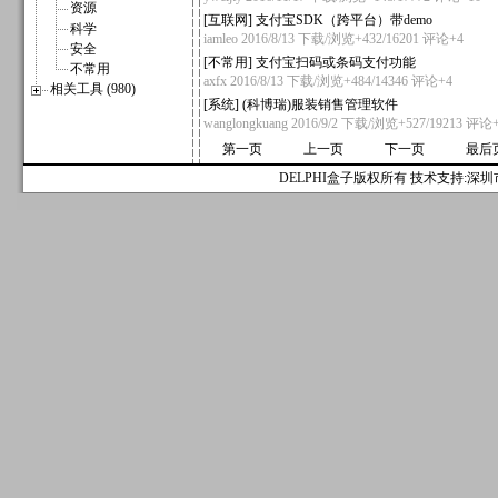
资源
[
互联网
]
支付宝SDK（跨平台）带demo
科学
iamleo
2016/8/13 下载/浏览+432/16201
评论+4
安全
[
不常用
]
支付宝扫码或条码支付功能
不常用
axfx
2016/8/13 下载/浏览+484/14346
评论+4
相关工具 (980)
[
系统
]
(科博瑞)服装销售管理软件
wanglongkuang
2016/9/2 下载/浏览+527/19213
评论+
第一页
上一页
下一页
最后
DELPHI盒子版权所有 技术支持:深圳市麟