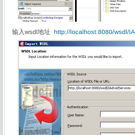
输入wsdl地址
http://localhost:8080/wsdl/I