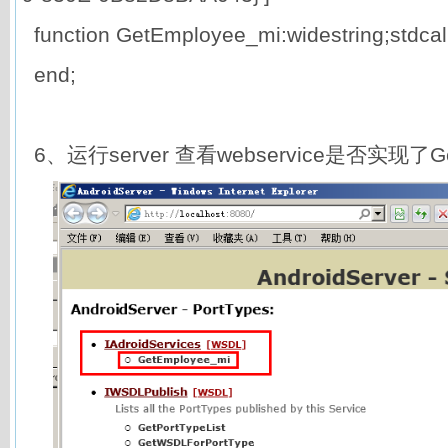
function GetEmployee_mi:widestring;stdca
end;
6、运行server 查看webservice是否实现了Ge