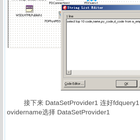
接下来 DataSetProvider1 连好fdquery1，c
ovidername选择 DataSetProvider1