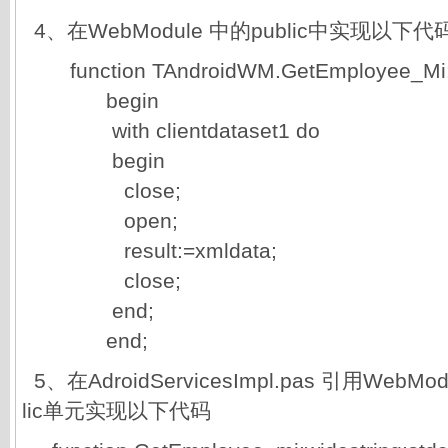
4、在WebModule 中的public中实现以下代
function TAndroidWM.GetEmployee_Mi: w
begin
with clientdataset1 do
begin
close;
open;
result:=xmldata;
close;
end;
end;
5、在AdroidServicesImpl.pas 引用WebM
lic单元实现以下代码