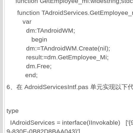
function GetEmployee_mi:widestring;stdca
function TAdroidServices.GetEmployee_mi
var
dm:TAndroidWM;
begin
dm:=TAndroidWM.Create(nil);
result:=dm.GetEmployee_Mi;
dm.Free;
end;
6、在 AdroidServicesIntf.pas 单元实现以下
type
IAdroidServices = interface(IInvokable) [
9-830E-0B82D8BAA043}']