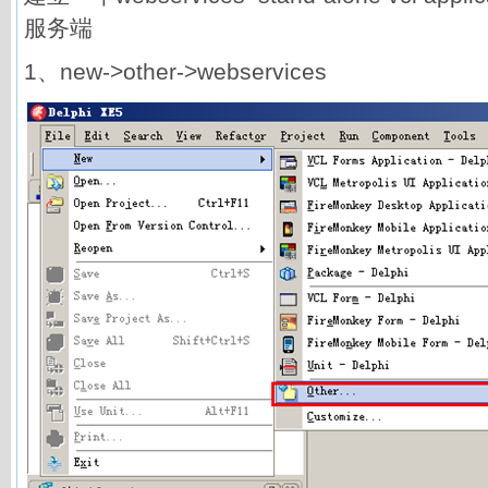
服务端
1、new->other->webservices