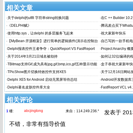
相关文章
·
关于delphi的utf8 字符串string转换问题
·
在C ++ Builder 1
·
《DELPHI赋》
·
腾讯差点买下What
·
使用http.sys，让delphi 的多层服务飞起来
·
祝大家新年快乐
·
【MyBean-开源框架】进行简单的逻辑插件(演示在控制台
·
自己写的一款手机电
中应用)
希望得到大家认可和
·
Delphi报表控件王者争夺：QuickReport VS FastReport
·
Project Anarchy 概
·
关于2014年3月21日域名被劫持
·
如何让32位编译的
·
TBitmap支持Gif,成为具有jpg,gif,bmp,ico,gif五种显示功能
·
盒子恭祝大家新年快
的图片控件
·
TPicShow图片切换特效控件支持XE5
·
关于12月16日网
·
Delphi XE5 for Android 启动无黑屏等待总结
·
Android开发数据库
·
Delphi著名皮肤控件库大全
·
FastReport VCL v
相关评论
abcjingtong
1
楼:
来自：
114.249.236.*
发表于 2013/
不错，非常有指导价值