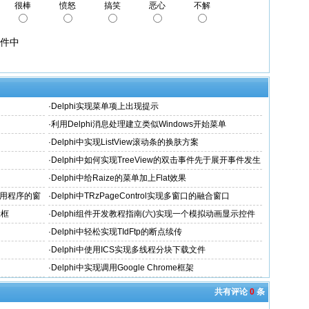
很棒
愤怒
搞笑
恶心
不解
文件中
·
Delphi实现菜单项上出现提示
·
利用Delphi消息处理建立类似Windows开始菜单
·
Delphi中实现ListView滚动条的换肤方案
·
Delphi中如何实现TreeView的双击事件先于展开事件发生
·
Delphi中给Raize的菜单加上Flat效果
个应用程序的窗
·
Delphi中TRzPageControl实现多窗口的融合窗口
辑框
·
Delphi组件开发教程指南(六)实现一个模拟动画显示控件
·
Delphi中轻松实现TIdFtp的断点续传
·
Delphi中使用ICS实现多线程分块下载文件
·
Delphi中实现调用Google Chrome框架
共有评论
0
条