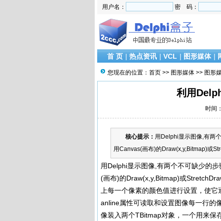
用户名：
密 码：
首 页
|
热点资讯
|
VCL
|
图形媒体
|
您现在的位置：
首页
>>
图形媒体
>>
图形
利用Del
时间：2
核心提示：
用Delphi显示图像,有两
用Canvas(画布)的Draw(x,y,Bitmap)或Stret
用Delphi显示图像,有两个不可缺少的步骤
(画布)的Draw(x,y,Bitmap)或Stre
上每一个像素的颜色值进行设置，使它逐渐
anline属性可读取和设置图像每一
像装入两个TBitmap对象，一个用