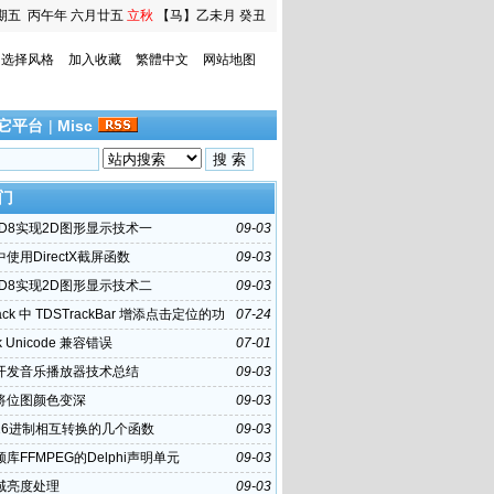
期五
丙午年 六月廿五
立秋
【马】乙未月 癸丑
日
选择风格
加入收藏
繁體中文
网站地图
它平台
|
Misc
门
3D8实现2D图形显示技术一
09-03
i中使用DirectX截屏函数
09-03
3D8实现2D图形显示技术二
09-03
ck 中 TDSTrackBar 增添点击定位的功
07-24
k Unicode 兼容错误
07-01
hi开发音乐播放器技术总结
09-03
hi将位图颜色变深
09-03
16进制相互转换的几个函数
09-03
库FFMPEG的Delphi声明单元
09-03
域亮度处理
09-03