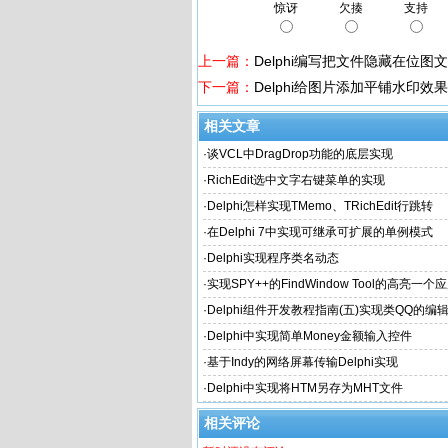
惊讶
欠揍
支持
上一篇：
Delphi编写把文件隐藏在位图
下一篇：
Delphi给图片添加平铺水印效果
相关文章
·
谈VCL中DragDrop功能的底层实现
·
RichEdit选中文字右键菜单的实现
·
Delphi怎样实现TMemo、TRichEdit行跳转
·
在Delphi 7中实现可继承可扩展的单例模式
·
Delphi实现程序类名动态
·
实现SPY++的FindWindow Tool的高亮一
体或内部Object的边缘
·
Delphi组件开发教程指南(五)实现类QQ的编
·
Delphi中实现简单Money金额输入控件
·
基于Indy的网络屏幕传输Delphi实现
·
Delphi中实现将HTM另存为MHT文件
相关评论