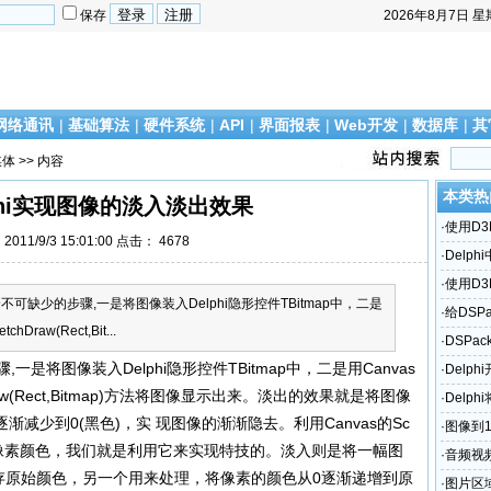
保存
2026年8月7日
星
网络通讯
|
基础算法
|
硬件系统
|
API
|
界面报表
|
Web开发
|
数据库
|
其
媒体
>> 内容
本类热
phi实现图像的淡入淡出效果
·
使用D
011/9/3 15:01:00 点击：
4678
·
Delph
·
使用D
个不可缺少的步骤,一是将图像装入Delphi隐形控件TBitmap中，二是
·
给DSPa
chDraw(Rect,Bit...
能
·
DSPac
,一是将图像装入Delphi隐形控件TBitmap中，二是用Canvas
·
Delp
tchDraw(Rect,Bitmap)方法将图像显示出来。淡出的效果就是将图像
·
Delp
减少到0(黑色)，实 现图像的渐渐隐去。利用Canvas的Sc
·
图像到
行的像素颜色，我们就是利用它来实现特技的。淡入则是将一幅图
·
音频视频
来保存原始颜色，另一个用来处理，将像素的颜色从0逐渐递增到原
·
图片区