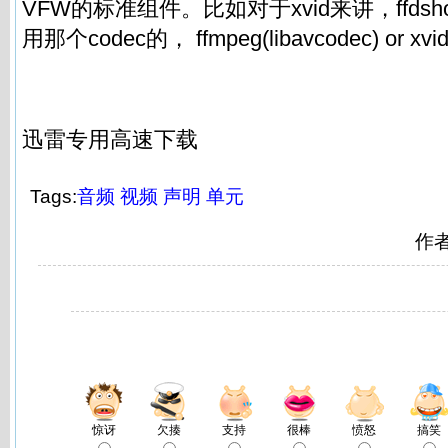
VFW的标准组件。比如对于xvid来讲，ffd
用那个codec的， ffmpeg(libavcodec) or xvi
迅雷专用高速下载
Tags:
音频
视频
声明
单元
作
惊讶
欠揍
支持
很棒
愤怒
搞笑