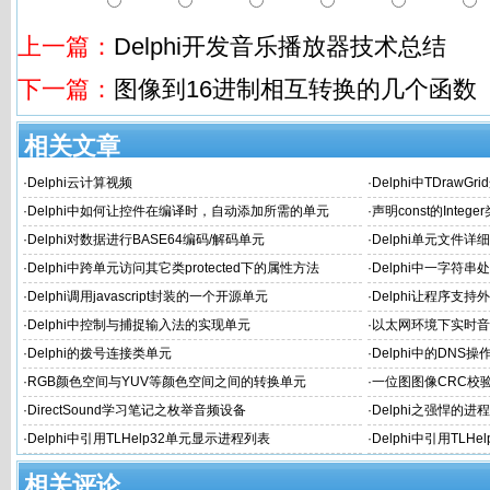
上一篇：
Delphi开发音乐播放器技术总结
下一篇：
图像到16进制相互转换的几个函数
相关文章
·
Delphi云计算视频
·
Delphi中TDraw
·
Delphi中如何让控件在编译时，自动添加所需的单元
·
声明const的Int
·
Delphi对数据进行BASE64编码/解码单元
·
Delphi单元文件详
·
Delphi中跨单元访问其它类protected下的属性方法
·
Delphi中一字符串处理
·
Delphi调用javascript封装的一个开源单元
·
Delphi让程序支
·
Delphi中控制与捕捉输入法的实现单元
·
以太网环境下实时音
·
Delphi的拨号连接类单元
·
Delphi中的DNS操
·
RGB颜色空间与YUV等颜色空间之间的转换单元
·
一位图图像CRC校
·
DirectSound学习笔记之枚举音频设备
·
Delphi之强悍的进
·
Delphi中引用TLHelp32单元显示进程列表
·
Delphi中引用TLH
相关评论