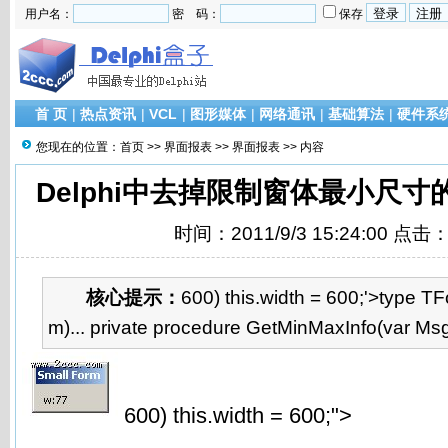
用户名：
密 码：
保存
首 页
|
热点资讯
|
VCL
|
图形媒体
|
网络通讯
|
基础算法
|
硬件系
您现在的位置：
首页
>>
界面报表
>>
界面报表
>> 内容
Delphi中去掉限制窗体最小尺寸的
时间：2011/9/3 15:24:00 点击
核心提示：
600) this.width = 600;'>type T
m)... private procedure GetMinMaxInfo(var M
600) this.width = 600;">