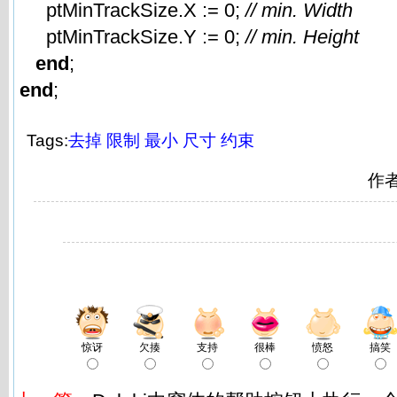
ptMinTrackSize.X := 0;
// min. Width
ptMinTrackSize.Y := 0;
// min. Height
end
;
end
;
Tags:
去掉
限制
最小
尺寸
约束
作
惊讶
欠揍
支持
很棒
愤怒
搞笑