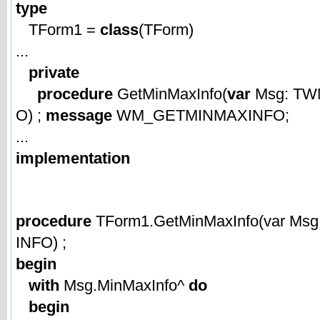
type
TForm1 =
class
(TForm)
...
private
procedure
GetMinMaxInfo(
var
Msg: T
O) ;
message
WM_GETMINMAXINFO;
...
implementation
procedure
TForm1.GetMinMaxInfo(var M
INFO) ;
begin
with
Msg.MinMaxInfo^
do
begin