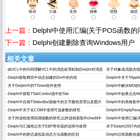
惊讶
欠揍
支持
很棒
愤怒
搞笑
上一篇：
Delphi中使用汇编(关于POS函数的
下一篇：
Delphi创建删除查询Windows用户
相关文章
·
由VCL中的代码理解VCL中的消息处理机制(Delphi对消息
·
关于对象成员隐含指针
机的封装)
·
Delphi获取网页中动态创建的Div中的内容
·
Delphi中关于TAppl
·
关于Delphi中的TTimer组件使用
·
Delphi中解决MD
·
Delphi中获取TTabControl选中的Tab
·
Delphi中如果点击M
·
Delphi中自画TStatusBar面板中的文字颜色背景以及图片
·
Delphi中的表格套件
·
Delphi中关于在COM中使用可选参数的研究
·
Delphi中Empty
·
关于跨进程使用回调函数的研究,以跨进程获取Richedit中
·
Delphi中使用汇编
RTF流为例
·
Delphi与汇编笔记关于EBP寄存器的说明与使用
·
关于Delphi2007内
·
Delphi中的静态虚拟及动态方法函数的区别
·
Delphi过程函数