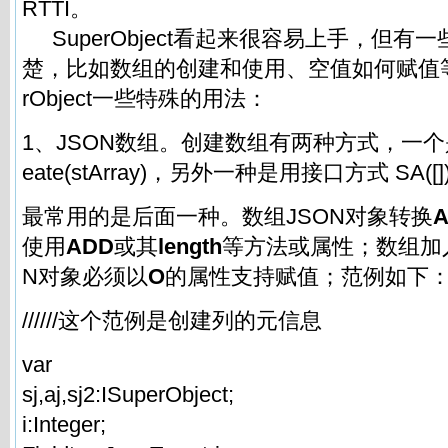
RTTI。
SuperObject看起来很容易上手，但有
楚，比如数组的创建和使用、空值如何赋值等
rObject一些特殊的用法：
1、JSON数组。创建数组有两种方式，一个是 TSu
eate(stArray)，另外一种是用接口方式 SA([])
最常用的是后面一种。数组JSON对象转换
A
使用
ADD
或其
length
等方法或属性；数组加入
N对象必须以
O
的属性支持赋值；范例如下
//////这个范例是创建列的元信息
var
sj,aj,sj2:ISuperObject;
i:Integer;