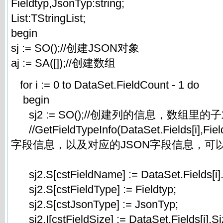
Fieldtyp,JsonTyp:string;
List:TStringList;
begin
sj := SO();//创建JSON对象
aj := SA([]);//创建数组
for i := 0 to DataSet.FieldCount - 1 do
begin
sj2 := SO();//创建列的信息，数组里的
//GetFieldTypeInfo(DataSet.Fields[i],Fie
字段信息，以及对应的JSON字段信息，可
sj2.S[cstFieldName] := DataSet.Fields[i]
sj2.S[cstFieldType] := Fieldtyp;
sj2.S[cstJsonType] := JsonTyp;
sj2.I[cstFieldSize] := DataSet.Fields[i].Si