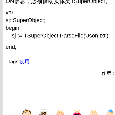
ON信息，必须借助实体类TSuperObject。
var
sj:ISuperObject;
begin
sj := TSuperObject.ParseFile('Json.txt');
end;
Tags:
使用
作者