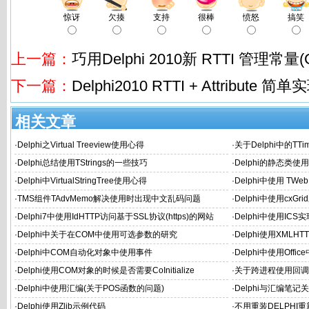
惊讶
欠揍
支持
很棒
愤怒
搞笑
上一篇：
巧用Delphi 2010新 RTTI 管理常量(C
下一篇：
Delphi2010 RTTI + Attribute 简
相关文章
·
Delphi之Virtual Treeview使用心得
·
关于Delphi中的TT
·
Delphi总结使用TStrings的一些技巧
·
Delphi的静态类使用
·
Delphi中VirtualStringTree使用心得
·
Delphi中使用 TWe
·
TMS组件TAdvMemo解决使用时出现中文乱码问题
·
Delphi中使用cxGr
·
Delphi7中使用IdHTTP访问基于SSL协议(https)的网站
·
Delphi中使用IC
·
Delphi中关于在COM中使用可选参数的研究
·
Delphi使用XMLH
·
Delphi中COM自动化对象中使用事件
·
Delphi中使用Offi
·
Delphi使用COM对象的时候是否需要CoInitialize
·
关于跨进程使用回调函
RTF流为例
·
Delphi中使用汇编(关于POS函数的问题)
·
Delphi与汇编笔
·
Delphi使用Zlib示例代码
·
不用重装DELPHI