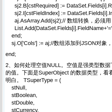
sj2.B[cstRequired] := DataSet.Fields[i].R
sj2.I[cstFieldIndex] := DataSet.Fields[i].I
aj.AsArray.Add(sj2);// 数组转换，必须用 
List.Add(DataSet.Fields[i].FieldName+'=
end;
sj.O['Cols'] := aj;//数组添加到JSO
end;
2、如何处理空值NULL。空值是强类型数
的值。下面是SuperObject 的数据类型
明白。 TSuperType = (
stNull,
stBoolean,
stDouble,
stCurrency,