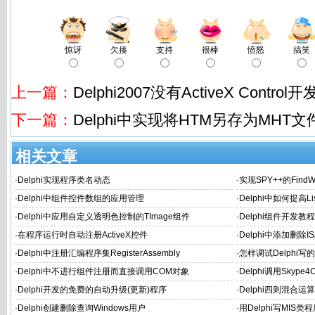
惊讶
欠揍
支持
很棒
愤怒
搞笑
上一篇：
Delphi2007没有ActiveX Cont
下一篇：
Delphi中实现将HTM另存为MHT文
相关文章
·
Delphi实现程序类名动态
·
实现SPY++的Find
体或内部Object的边
·
Delphi中组件控件数组的应用管理
·
Delphi中如何提高Li
·
Delphi中应用自定义透明色控制的TImage组件
·
Delphi组件开发教
·
在程序运行时自动注册ActiveX控件
·
Delphi中添加删除ISAP
·
Delphi中注册汇编程序集RegisterAssembly
·
怎样调试Delphi写
·
Delphi中不进行组件注册而直接调用COM对象
·
Delphi调用Skyp
·
Delphi开发的免费的自动升级(更新)程序
·
Delphi四则混合
·
Delphi创建删除查询Windows用户
·
用Delphi写MIS类