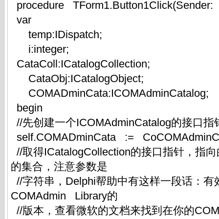
procedure TForm1.Button1Click(Sender:
var
temp:IDispatch;
i:integer;
CataColl:ICatalogCollection;
CataObj:ICatalogObject;
COMADminCata:ICOMAdminCatalog;
begin
//先创建一个ICOMAdminCatalog的接
self.COMADminCata := CoCOMAdminCat
//取得ICatalogCollection的接口指针
的集合，注意参数是
//字符串，Delphi帮助中有这样一段话：
COMAdmin Library的
//版本，查看微软的文档来找到在你的COMAdm