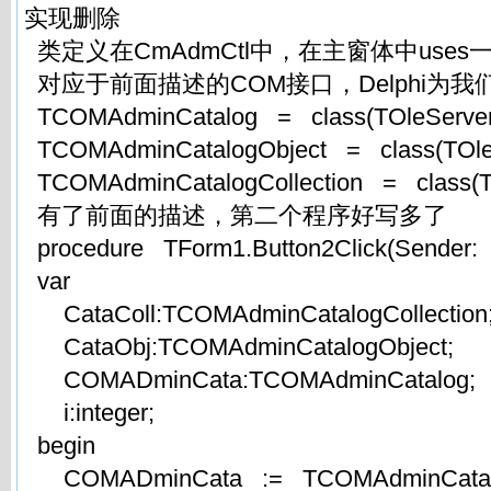
实现删除
类定义在CmAdmCtl中，在主窗体中use
对应于前面描述的COM接口，Delphi为
TCOMAdminCatalog = class(TOleServe
TCOMAdminCatalogObject = class(TOl
TCOMAdminCatalogCollection = class(
有了前面的描述，第二个程序好写多了
procedure TForm1.Button2Click(Sender:
var
CataColl:TCOMAdminCatalogCollectio
CataObj:TCOMAdminCatalogObject;
COMADminCata:TCOMAdminCatalog;
i:integer;
begin
COMADminCata := TCOMAdminCatalog.