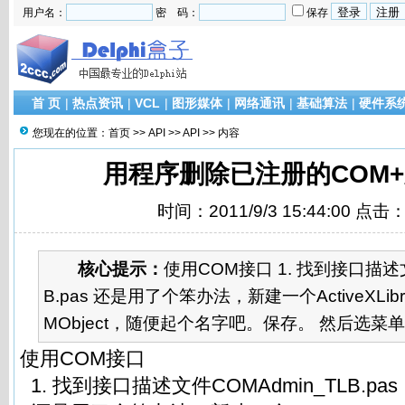
用户名：
密 码：
保存
首 页
|
热点资讯
|
VCL
|
图形媒体
|
网络通讯
|
基础算法
|
硬件系
您现在的位置：
首页
>>
API
>>
API
>> 内容
用程序删除已注册的COM
时间：2011/9/3 15:44:00 点击
核心提示：
使用COM接口 1. 找到接口描述文
B.pas 还是用了个笨办法，新建一个ActiveXLi
MObject，随便起个名字吧。保存。 然后选菜单Vie
使用COM接口
1. 找到接口描述文件COMAdmin_TLB.pa