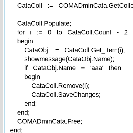
CataColl := COMADminCata.GetCollectio
CataColl.Populate;
for i := 0 to CataColl.Count - 2
begin
CataObj := CataColl.Get_Item(i);
showmessage(CataObj.Name);
if CataObj.Name = 'aaa' then
begin
CataColl.Remove(i);
CataColl.SaveChanges;
end;
end;
COMADminCata.Free;
end;