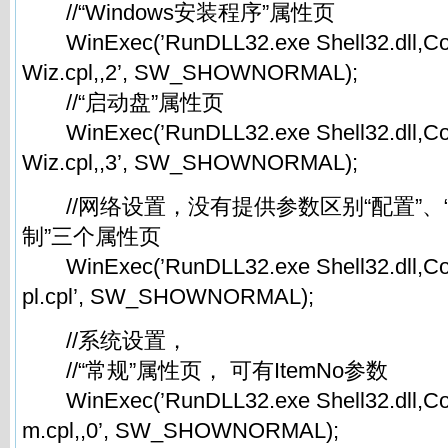
//“Windows安装程序”属性页
WinExec(’RunDLL32.exe Shell32.dll,Co
Wiz.cpl,,2’, SW_SHOWNORMAL);
//“启动盘”属性页
WinExec(’RunDLL32.exe Shell32.dll,Co
Wiz.cpl,,3’, SW_SHOWNORMAL);
//网络设置，没有提供参数区别“配置”、“
制”三个属性页
WinExec(’RunDLL32.exe Shell32.dll,Co
pl.cpl’, SW_SHOWNORMAL);
//系统设置，
//“常规”属性页， 可有ItemNo参数
WinExec(’RunDLL32.exe Shell32.dll,Co
m.cpl,,0’, SW_SHOWNORMAL);