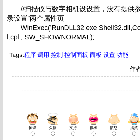
//扫描仪与数字相机设设置，没有提供参数
录设置”两个属性页
WinExec(’RunDLL32.exe Shell32.dll,Co
l.cpl’, SW_SHOWNORMAL);
Tags:
程序
调用
控制
控制面板
面板
设置
功能
作
惊讶
欠揍
支持
很棒
愤怒
搞笑