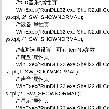
//“CD音乐”属性页
WinExec(’RunDLL32.exe Shell32.dll,Co
ys.cpl,,3’, SW_SHOWNORMAL);
//“设备”属性页
WinExec(’RunDLL32.exe Shell32.dll,Co
ys.cpl,,4’, SW_SHOWNORMAL);
//辅助选项设置，可有ItemNo参数
//“键盘”属性页
WinExec(’RunDLL32.exe Shell32.dll,Co
s.cpl,,1’,SW_SHOWNORMAL);
//“声音”属性页
WinExec(’RunDLL32.exe Shell32.dll,Co
s.cpl,,2’, SW_SHOWNORMAL);
//“显示”属性页
WinExec(’RunDLL32.exe Shell32.dll,Co