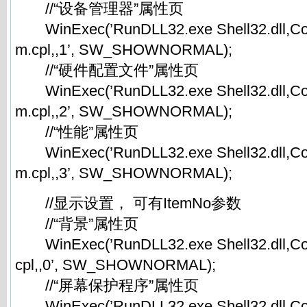
//“设备管理器”属性页
WinExec(’RunDLL32.exe Shell32.dll,Co
m.cpl,,1’, SW_SHOWNORMAL);
//“硬件配置文件”属性页
WinExec(’RunDLL32.exe Shell32.dll,Co
m.cpl,,2’, SW_SHOWNORMAL);
//“性能”属性页
WinExec(’RunDLL32.exe Shell32.dll,Co
m.cpl,,3’, SW_SHOWNORMAL);
//显示设置， 可有ItemNo参数
//“背景”属性页
WinExec(’RunDLL32.exe Shell32.dll,Con
cpl,,0’, SW_SHOWNORMAL);
//“屏幕保护程序”属性页
WinExec(’RunDLL32.exe Shell32.dll,Con