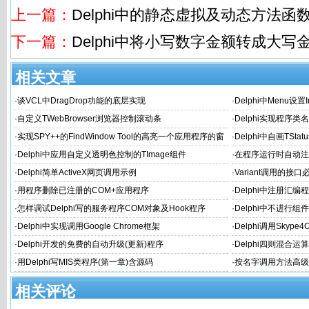
上一篇：
Delphi中的静态虚拟及动态方法函
下一篇：
Delphi中将小写数字金额转成大写
相关文章
·
谈VCL中DragDrop功能的底层实现
·
Delphi中Menu
解决方法
·
自定义TWebBrowser浏览器控制滚动条
·
Delphi实现程序类
·
实现SPY++的FindWindow Tool的高亮一个应用程序的窗
·
Delphi中自画TS
体或内部Object的边缘
·
Delphi中应用自定义透明色控制的TImage组件
·
在程序运行时自动注册A
·
Delphi简单ActiveX网页调用示例
·
Variant调用的接口
·
用程序删除已注册的COM+应用程序
·
Delphi中注册汇编程序集
·
怎样调试Delphi写的服务程序COM对象及Hook程序
·
Delphi中不进行
·
Delphi中实现调用Google Chrome框架
·
Delphi调用Skyp
·
Delphi开发的免费的自动升级(更新)程序
·
Delphi四则混合
·
用Delphi写MIS类程序(第一章)含源码
·
按名字调用方法高级
相关评论