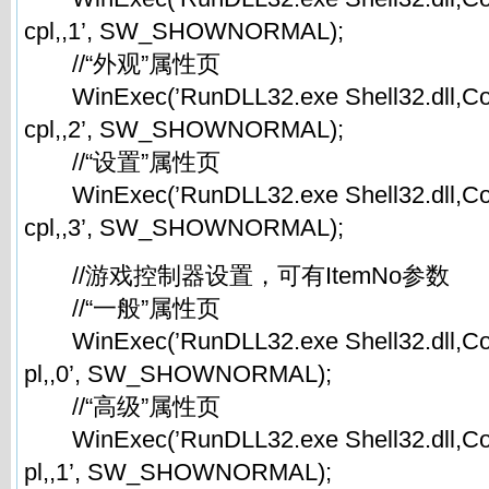
cpl,,1’, SW_SHOWNORMAL);
//“外观”属性页
WinExec(’RunDLL32.exe Shell32.dll,Con
cpl,,2’, SW_SHOWNORMAL);
//“设置”属性页
WinExec(’RunDLL32.exe Shell32.dll,Con
cpl,,3’, SW_SHOWNORMAL);
//游戏控制器设置，可有ItemNo参数
//“一般”属性页
WinExec(’RunDLL32.exe Shell32.dll,Con
pl,,0’, SW_SHOWNORMAL);
//“高级”属性页
WinExec(’RunDLL32.exe Shell32.dll,Con
pl,,1’, SW_SHOWNORMAL);