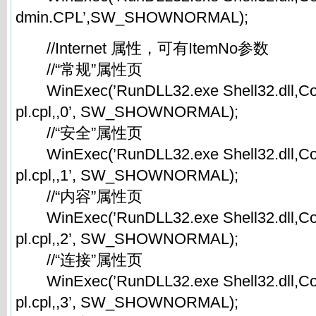
dmin.CPL’,SW_SHOWNORMAL);
//Internet 属性，可有ItemNo参数
//“常规”属性页
WinExec(’RunDLL32.exe Shell32.dll,Con
pl.cpl,,0’, SW_SHOWNORMAL);
//“安全”属性页
WinExec(’RunDLL32.exe Shell32.dll,Con
pl.cpl,,1’, SW_SHOWNORMAL);
//“内容”属性页
WinExec(’RunDLL32.exe Shell32.dll,Con
pl.cpl,,2’, SW_SHOWNORMAL);
//“连接”属性页
WinExec(’RunDLL32.exe Shell32.dll,Con
pl.cpl,,3’, SW_SHOWNORMAL);