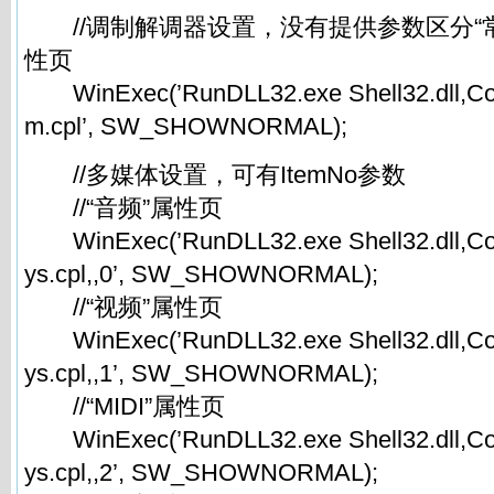
//调制解调器设置，没有提供参数区分“常
性页
WinExec(’RunDLL32.exe Shell32.dll,Co
m.cpl’, SW_SHOWNORMAL);
//多媒体设置，可有ItemNo参数
//“音频”属性页
WinExec(’RunDLL32.exe Shell32.dll,Co
ys.cpl,,0’, SW_SHOWNORMAL);
//“视频”属性页
WinExec(’RunDLL32.exe Shell32.dll,Co
ys.cpl,,1’, SW_SHOWNORMAL);
//“MIDI”属性页
WinExec(’RunDLL32.exe Shell32.dll,Co
ys.cpl,,2’, SW_SHOWNORMAL);