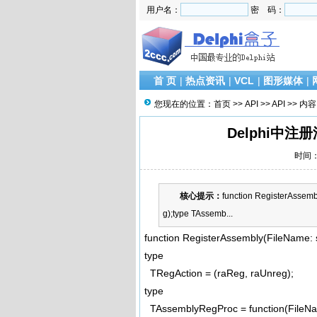
用户名：
密 码：
首 页
|
热点资讯
|
VCL
|
图形媒体
|
您现在的位置：
首页
>>
API
>>
API
>> 内容
Delphi中注册
时间：2
核心提示：
function RegisterAssemb
g);type TAssemb...
function RegisterAssembly(FileName: s
type
TRegAction = (raReg, raUnreg);
type
TAssemblyRegProc = function(FileName