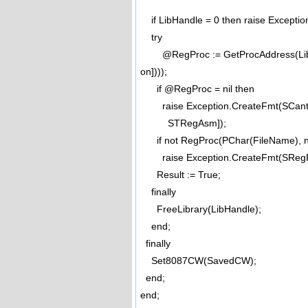
if LibHandle = 0 then raise Excepti
try
@RegProc := GetProcAddress(LibHa
on])));
if @RegProc = nil then
raise Exception.CreateFmt(SCantF
STRegAsm]);
if not RegProc(PChar(FileName), ni
raise Exception.CreateFmt(SRegFa
Result := True;
finally
FreeLibrary(LibHandle);
end;
finally
Set8087CW(SavedCW);
end;
end;