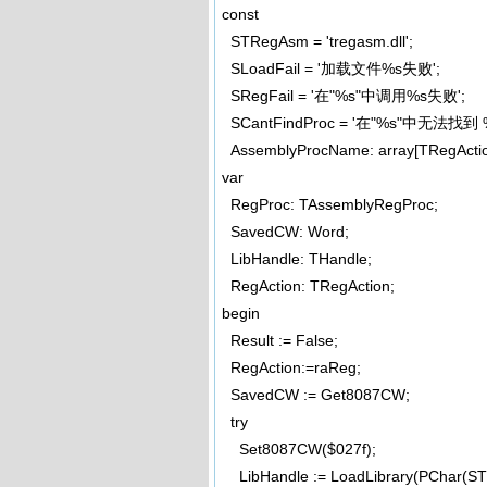
const
STRegAsm = 'tregasm.dll';
SLoadFail = '加载文件%s失败';
SRegFail = '在"%s"中调用%s失败';
SCantFindProc = '在"%s"中无法找到 
AssemblyProcName: array[TRegAction] 
var
RegProc: TAssemblyRegProc;
SavedCW: Word;
LibHandle: THandle;
RegAction: TRegAction;
begin
Result := False;
RegAction:=raReg;
SavedCW := Get8087CW;
try
Set8087CW($027f);
LibHandle := LoadLibrary(PChar(S