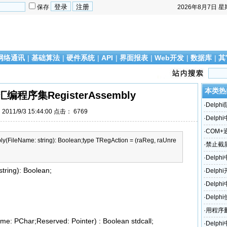
保存
2026年8月7日
星
网络通讯
|
基础算法
|
硬件系统
|
API
|
界面报表
|
Web开发
|
数据库
|
其
本类热
汇编程序集RegisterAssembly
·
Delp
011/9/3 15:44:00 点击：
6769
·
Delph
·
COM
ly(FileName: string): Boolean;type TRegAction = (raReg, raUnre
·
禁止截屏P
·
Delp
tring): Boolean;
·
Delp
·
Delp
·
Delph
e
·
用程序
: PChar;Reserved: Pointer) : Boolean stdcall;
·
Delp