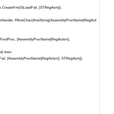
on.CreateFmt(SLoadFail, [STRegAsm]);
ndle, PAnsiChar(AnsiString(AssemblyProcName[RegActi
indProc, [AssemblyProcName[RegAction],
l) then
il, [AssemblyProcName[RegAction], STRegAsm]);