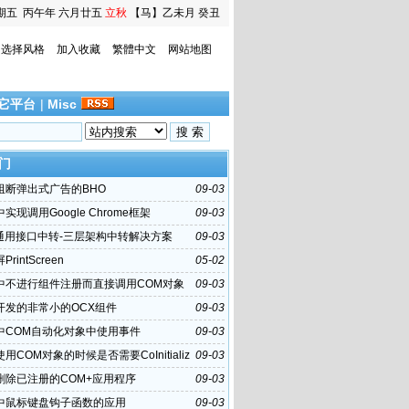
期五
丙午年 六月廿五
立秋
【马】乙未月 癸丑
日
选择风格
加入收藏
繁體中文
网站地图
它平台
|
Misc
门
hi阻断弹出式广告的BHO
09-03
i中实现调用Google Chrome框架
09-03
+通用接口中转-三层架构中转解决方案
09-03
rintScreen
05-02
hi中不进行组件注册而直接调用COM对象
09-03
hi开发的非常小的OCX组件
09-03
hi中COM自动化对象中使用事件
09-03
i使用COM对象的时候是否需要CoInitializ
09-03
删除已注册的COM+应用程序
09-03
hi中鼠标键盘钩子函数的应用
09-03