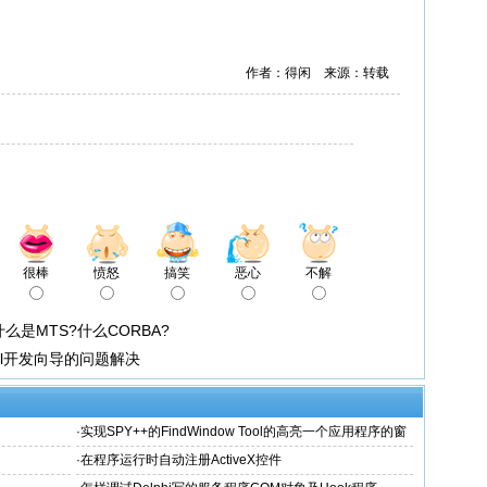
作者：得闲 来源：转载
很棒
愤怒
搞笑
恶心
不解
什么是MTS?什么CORBA?
ontrol开发向导的问题解决
·
实现SPY++的FindWindow Tool的高亮一个应用程序的窗
体或内部Object的边缘
·
在程序运行时自动注册ActiveX控件