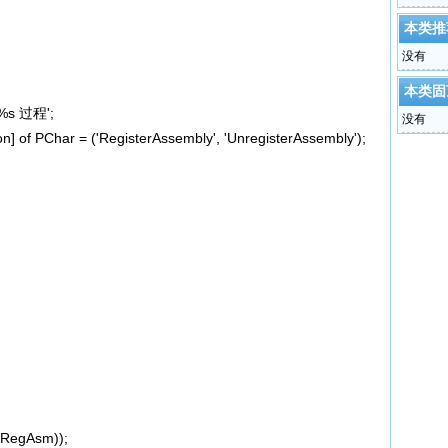
本类推
没有
本类固
%s 过程';
没有
of PChar = ('RegisterAssembly', 'UnregisterAssembly');
TRegAsm));